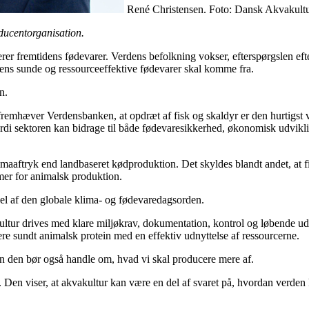
René Christensen. Foto: Dansk Akvakultu
ducentorganisation.
erer fremtidens fødevarer. Verdens befolkning vokser, efterspørgslen ef
idens sunde og ressourceeffektive fødevarer skal komme fra.
n.
fremhæver Verdensbanken, at opdræt af fisk og skaldyr er den hurtigst 
 fordi sektoren kan bidrage til både fødevaresikkerhed, økonomisk udvik
klimaaftryk end landbaseret kødproduktion. Det skyldes blandt andet, at fi
er for animalsk produktion.
el af den globale klima- og fødevaredagsorden.
ultur drives med klare miljøkrav, dokumentation, kontrol og løbende u
re sundt animalsk protein med en effektiv udnyttelse af ressourcerne.
n den bør også handle om, hvad vi skal producere mere af.
at. Den viser, at akvakultur kan være en del af svaret på, hvordan verd