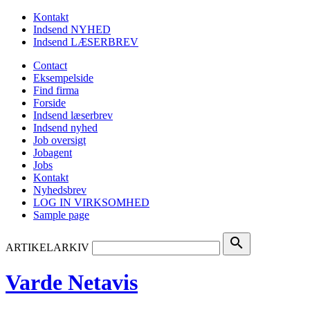
Kontakt
Indsend NYHED
Indsend LÆSERBREV
Contact
Eksempelside
Find firma
Forside
Indsend læserbrev
Indsend nyhed
Job oversigt
Jobagent
Jobs
Kontakt
Nyhedsbrev
LOG IN VIRKSOMHED
Sample page
search
ARTIKELARKIV
Varde Netavis