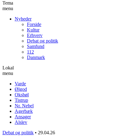
Tema
menu
Nyheder
Forside
Kultur
Erhverv
Debat og politik
Samfund
112
Danmark
Lokal
menu
Varde
Ølgod
Oksbøl
Tistrup
Nr. Nebel
Agerbæk
Ansager
Alslev
Debat og politik
•
29.04.26