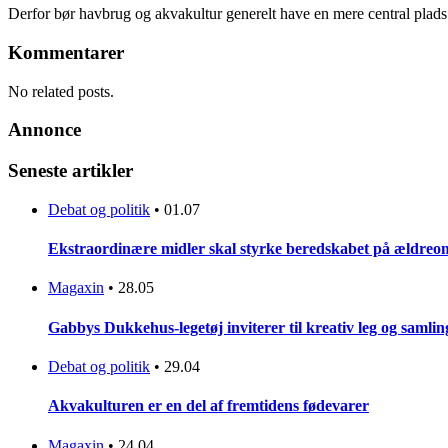
Derfor bør havbrug og akvakultur generelt have en mere central plads
Kommentarer
No related posts.
Annonce
Seneste artikler
Debat og politik
•
01.07
Ekstraordinære midler skal styrke beredskabet på ældreo
Magaxin
•
28.05
Gabbys Dukkehus-legetøj inviterer til kreativ leg og samlin
Debat og politik
•
29.04
Akvakulturen er en del af fremtidens fødevarer
Magaxin
•
24.04