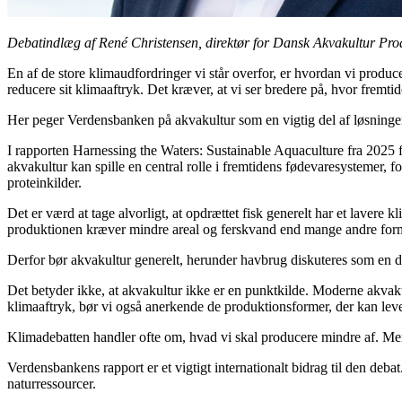
Debatindlæg af René Christensen, direktør for Dansk Akvakultur Pro
En af de store klimaudfordringer vi står overfor, er hvordan vi produc
reducere sit klimaaftryk. Det kræver, at vi ser bredere på, hvor fremt
Her peger Verdensbanken på akvakultur som en vigtig del af løsninge
I rapporten Harnessing the Waters: Sustainable Aquaculture fra 2025 
akvakultur kan spille en central rolle i fremtidens fødevaresystemer,
proteinkilder.
Det er værd at tage alvorligt, at opdrættet fisk generelt har et lavere 
produktionen kræver mindre areal og ferskvand end mange andre form
Derfor bør akvakultur generelt, herunder havbrug diskuteres som en d
Det betyder ikke, at akvakultur ikke er en punktkilde. Moderne akvak
klimaaftryk, bør vi også anerkende de produktionsformer, der kan leve
Klimadebatten handler ofte om, hvad vi skal producere mindre af. Me
Verdensbankens rapport er et vigtigt internationalt bidrag til den deb
naturressourcer.