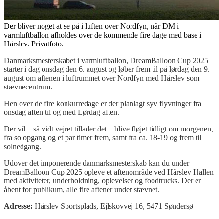
Der bliver noget at se på i luften over Nordfyn, når DM i
varmluftballon afholdes over de kommende fire dage med base i
Hårslev. Privatfoto.
Danmarksmesterskabet i varmluftballon, DreamBalloon Cup 2025
starter i dag onsdag den 6. august og løber frem til på lørdag den 9.
august om aftenen i luftrummet over Nordfyn med Hårslev som
stævnecentrum.
Hen over de fire konkurredage er der planlagt syv flyvninger fra
onsdag aften til og med Lørdag aften.
Der vil – så vidt vejret tillader det – blive fløjet tidligt om morgenen,
fra solopgang og et par timer frem, samt fra ca. 18-19 og frem til
solnedgang.
Udover det imponerende danmarksmesterskab kan du under
DreamBalloon Cup 2025 opleve et aftenområde ved Hårslev Hallen
med aktiviteter, underholdning, oplevelser og foodtrucks. Der er
åbent for publikum, alle fire aftener under stævnet.
Adresse:
Hårslev Sportsplads, Ejlskovvej 16, 5471 Søndersø