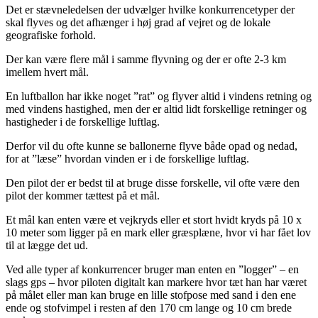
Det er stævneledelsen der udvælger hvilke konkurrencetyper der
skal flyves og det afhænger i høj grad af vejret og de lokale
geografiske forhold.
Der kan være flere mål i samme flyvning og der er ofte 2-3 km
imellem hvert mål.
En luftballon har ikke noget ”rat” og flyver altid i vindens retning og
med vindens hastighed, men der er altid lidt forskellige retninger og
hastigheder i de forskellige luftlag.
Derfor vil du ofte kunne se ballonerne flyve både opad og nedad,
for at ”læse” hvordan vinden er i de forskellige luftlag.
Den pilot der er bedst til at bruge disse forskelle, vil ofte være den
pilot der kommer tættest på et mål.
Et mål kan enten være et vejkryds eller et stort hvidt kryds på 10 x
10 meter som ligger på en mark eller græsplæne, hvor vi har fået lov
til at lægge det ud.
Ved alle typer af konkurrencer bruger man enten en ”logger” – en
slags gps – hvor piloten digitalt kan markere hvor tæt han har været
på målet eller man kan bruge en lille stofpose med sand i den ene
ende og stofvimpel i resten af den 170 cm lange og 10 cm brede