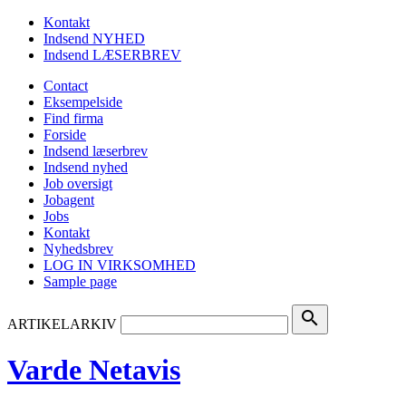
Kontakt
Indsend NYHED
Indsend LÆSERBREV
Contact
Eksempelside
Find firma
Forside
Indsend læserbrev
Indsend nyhed
Job oversigt
Jobagent
Jobs
Kontakt
Nyhedsbrev
LOG IN VIRKSOMHED
Sample page
search
ARTIKELARKIV
Varde Netavis