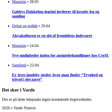
Magaxin
•
28.05
Gabbys Dukkehus-legetøj inviterer til kreativ leg og
samling
Debat og politik
•
29.04
Akvakulturen er en del af fremtidens fødevarer
Magaxin
•
24.04
Nye muligheder inden for ansigtsbehandlinger hos CeriX
Samfund
•
22.04
Er jeres landsby stedet, hvor man finder “Tryghed og
trivsel i det nære”
Det sker i Varde
Der er på dette tidspunkt ingen kommende begivenheder.
2026 • Varde Netavis