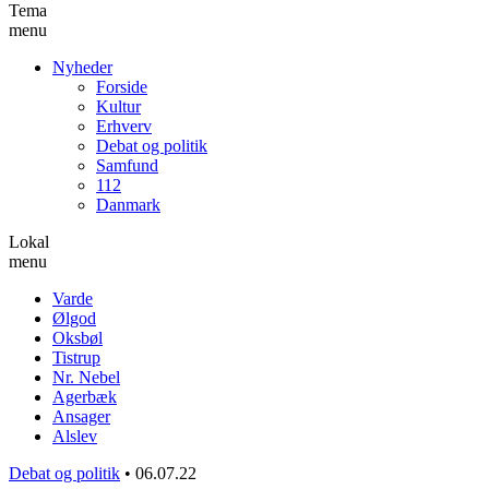
Tema
menu
Nyheder
Forside
Kultur
Erhverv
Debat og politik
Samfund
112
Danmark
Lokal
menu
Varde
Ølgod
Oksbøl
Tistrup
Nr. Nebel
Agerbæk
Ansager
Alslev
Debat og politik
•
06.07.22