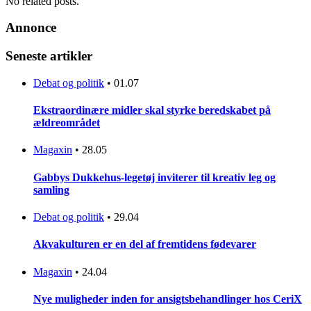
No related posts.
Annonce
Seneste artikler
Debat og politik
•
01.07
Ekstraordinære midler skal styrke beredskabet på
ældreområdet
Magaxin
•
28.05
Gabbys Dukkehus-legetøj inviterer til kreativ leg og
samling
Debat og politik
•
29.04
Akvakulturen er en del af fremtidens fødevarer
Magaxin
•
24.04
Nye muligheder inden for ansigtsbehandlinger hos CeriX