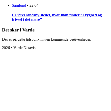
Samfund
•
22.04
Er jeres landsby stedet, hvor man finder “Tryghed og
trivsel i det nære”
Det sker i Varde
Der er på dette tidspunkt ingen kommende begivenheder.
2026 • Varde Netavis