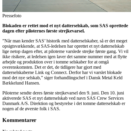
Pressefoto
Blokaden er rettet mod et nyt datterselskab, som SAS oprettede
dagen efter piloternes første strejkevarsel.
”Når man kender SAS’ historik med datterselskaber, så er det meget
opsigtsvækkende, at SAS-ledelsen har oprettet et nyt datterselskab
lige netop dagen efter, at piloterne varslede strejke første gang. Vi vil
ikke risikere, at ledelsen igen laver det samme nummer med at flytte
arbejde og produktion over i tomme selskaber for at omgå
overenskomsten. Det er det, de tidligere har gjort med
datterselskaberne Link og Connect. Derfor har vi varslet blokade
mod det nye selskab,” siger forhandlingschef i Dansk Metal Keld
Bækkelund Hansen.
Piloterne sendte deres første strejkevarsel den 9. juni. Den 10. juni
aktiverede SAS et nyt datterselskab ved navn SAS Crew Services
Danmark A/S. Direktion og bestyrelse i det tomme datterselskab er
nogen af de øverste folk i SAS.
Kommentarer