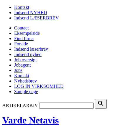
Kontakt
Indsend NYHED
Indsend LÆSERBREV
Contact
Eksempelside
Find firma
Forside
Indsend læserbrev
Indsend nyhed
Job oversigt
Jobagent
Jobs
Kontakt
Nyhedsbrev
LOG IN VIRKSOMHED
Sample page
search
ARTIKELARKIV
Varde Netavis