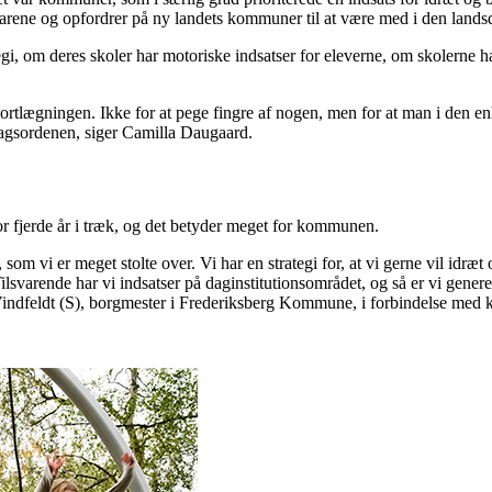
svarene og opfordrer på ny landets kommuner til at være med i den lan
gi, om deres skoler har motoriske indsatser for eleverne, om skolerne h
kortlægningen. Ikke for at pege fingre af nogen, men for at man i den e
dagsordenen, siger Camilla Daugaard.
 fjerde år i træk, og det betyder meget for kommunen.
i er meget stolte over. Vi har en strategi for, at vi gerne vil idræt o
Tilsvarende har vi indsatser på daginstitutionsområdet, og så er vi gen
Vindfeldt (S), borgmester i Frederiksberg Kommune, i forbindelse med 