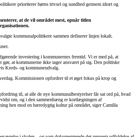
politikere prioriterer børns trivsel og sundhed gennem idræt og
nterer, at de vil området mest, opnår titlen
rganisationen.
algte kommunalpolitikere sammen definerer linjen lokalt.
uner.
 afgørende investering i kommunernes fremtid. Vi er med på, at
er gør, at kommunerne ikke tager ansvaret på sig. Den politiske
dræts Kreds- og kommuneudvalg.
hverdag. Kommissionen opfordrer til et øget fokus på krop og
ordring til, at alle de nye kommunalbestyrelser får sat ord på, hvad
 bevidst om, og i den sammenhæng er kortlægningen af
tning hen mod en bæredygtig kultur på området, siger Camilla
g bevægelse i skolen – og som dokumenterede det gennem udfyldelse af