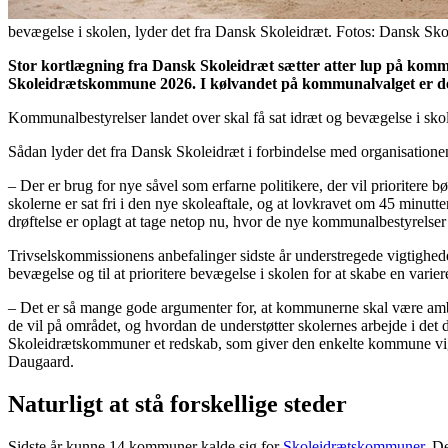
bevægelse i skolen, lyder det fra Dansk Skoleidræt. Fotos: Dansk Sko
Stor kortlægning fra Dansk Skoleidræt sætter atter lup på kommun
Skoleidrætskommune 2026. I kølvandet på kommunalvalget er det 
Kommunalbestyrelser landet over skal få sat idræt og bevægelse i s
Sådan lyder det fra Dansk Skoleidræt i forbindelse med organisationen
– Der er brug for nye såvel som erfarne politikere, der vil prioritere
skolerne er sat fri i den nye skoleaftale, og at lovkravet om 45 minut
drøftelse er oplagt at tage netop nu, hvor de nye kommunalbestyrels
Trivselskommissionens anbefalinger sidste år understregede vigtighede
bevægelse og til at prioritere bevægelse i skolen for at skabe en varier
– Det er så mange gode argumenter for, at kommunerne skal være ambiti
de vil på området, og hvordan de understøtter skolernes arbejde i de
Skoleidrætskommuner et redskab, som giver den enkelte kommune vigti
Daugaard.
Naturligt at stå forskellige steder
Sidste år kunne 14 kommuner kalde sig for
Skoleidrætskommuner
. D