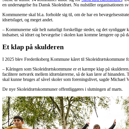
en undersøgelse fra Dansk Skoleidræt. Nu nulstiller organisationen 
Kommunerne skal bl.a. forholde sig til, om de har en bevægelsesstrate
idrætsfaget, og meget andet.
– Kommunerne står helt naturligt forskellige steder, og det synliggør 
indsatser, så idræt og bevægelse i skolen kan komme længere op på 
Et klap på skulderen
I 2025 blev Frederiksberg Kommune kåret til Skoleidrætskommune for
– Kåringen som Skoleidrætskommune er et kæmpe klap på skulderen, som v
facilitere netværk mellem idrætslærerne, så de kan lære af hinanden. 
skal kunne bruges af såvel skoler som foreningslivet, sagde Michael 
De nye Skoleidrætskommuner offentliggøres i slutningen af marts.