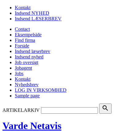
Kontakt
Indsend NYHED
Indsend LÆSERBREV
Contact
Eksempelside
Find firma
Forside
Indsend læserbrev
Indsend nyhed
Job oversigt
Jobagent
Jobs
Kontakt
Nyhedsbrev
LOG IN VIRKSOMHED
Sample page
search
ARTIKELARKIV
Varde Netavis