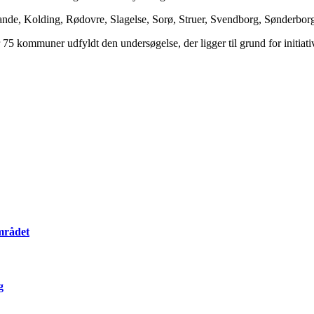
Brande, Kolding, Rødovre, Slagelse, Sorø, Struer, Svendborg, Sønderbo
5 kommuner udfyldt den undersøgelse, der ligger til grund for initiativ
mrådet
g