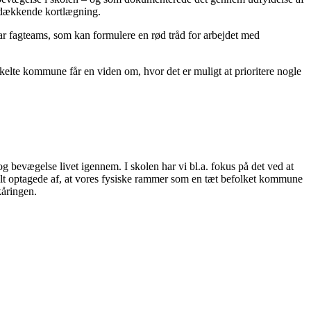
dsdækkende kortlægning.
ar fagteams, som kan formulere en rød tråd for arbejdet med
nkelte kommune får en viden om, hvor det er muligt at prioritere nogle
g bevægelse livet igennem. I skolen har vi bl.a. fokus på det ved at
erelt optagede af, at vores fysiske rammer som en tæt befolket kommune
kåringen.