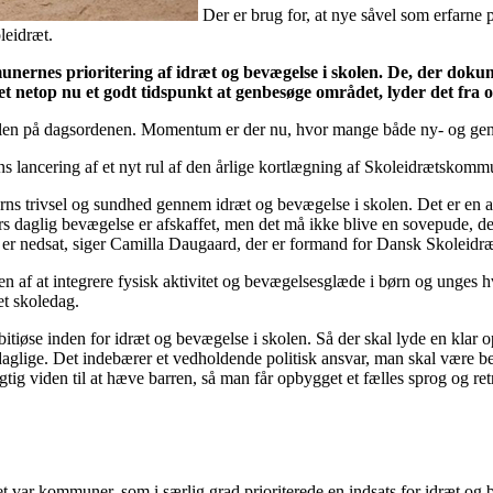
Der er brug for, at nye såvel som erfarne 
leidræt.
ernes prioritering af idræt og bevægelse i skolen. De, der dokume
netop nu et godt tidspunkt at genbesøge området, lyder det fra o
kolen på dagsordenen. Momentum er der nu, hvor mange både ny- og genv
s lancering af et nyt rul af den årlige kortlægning af Skoleidrætskomm
 børns trivsel og sundhed gennem idræt og bevægelse i skolen. Det er en
ters daglig bevægelse er afskaffet, men det må ikke blive en sovepude, d
er er nedsat, siger Camilla Daugaard, der er formand for Dansk Skolei
n af at integrere fysisk aktivitet og bevægelsesglæde i børn og unges 
et skoledag.
øse inden for idræt og bevægelse i skolen. Så der skal lyde en klar opf
t daglige. Det indebærer et vedholdende politisk ansvar, man skal være
g viden til at hæve barren, så man får opbygget et fælles sprog og re
et var kommuner, som i særlig grad prioriterede en indsats for idræt o