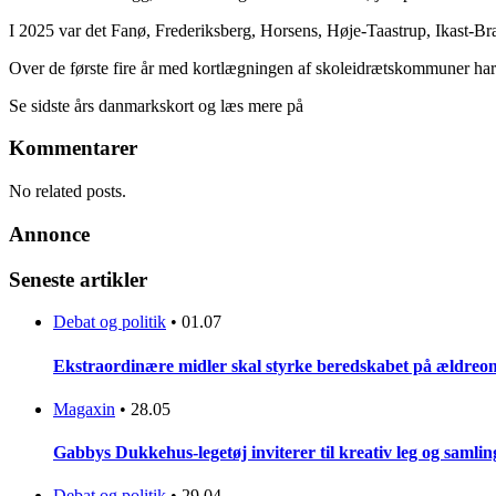
I 2025 var det Fanø, Frederiksberg, Horsens, Høje-Taastrup, Ikast-
Over de første fire år med kortlægningen af skoleidrætskommuner har 7
Se sidste års danmarkskort og læs mere på
Kommentarer
No related posts.
Annonce
Seneste artikler
Debat og politik
•
01.07
Ekstraordinære midler skal styrke beredskabet på ældreo
Magaxin
•
28.05
Gabbys Dukkehus-legetøj inviterer til kreativ leg og samlin
Debat og politik
•
29.04