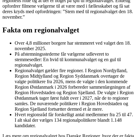
regionens rolle og at der er noget på spil til regionalvalget. Endelig
opfordrer filmene vælgerne til at være med i fællesskabet og få sat
deres kryds med opfordringen: ”Stem med til regionalvalget den 18.
november.”
Fakta om regionalvalget
Over 4,8 millioner borgere har stemmeret ved valget den 18.
november 2025.
På afstemningsstederne får vælgerne udleveret to
stemmesedler: En hvid til kommunalvalget og en gul til
regionalvalget.
Regionalvalget gælder fire regioner. I Region Nordjylland,
Region Midtjylland og Region Syddanmark overtager de
valgte politikere fra 2026, mens de valgte i den kommende
Region Østdanmark i 2026 forbereder sammenlægningen af
Region Hovedstaden og Region Sjælland. De valgte i Region
Østdanmark tager først fuldt over i 2027, når de to regioner
samles. De nuværende politikere i Region Hovedstaden og
Region Sjælland fortsætter dermed et år mere.
Hvert regionsråd får forskelligt antal medlemmer fra 25 til 47.
I alt skal der vælges 134 regionalpolitikere blandt 1.148
kandidater.
Læs mere om regionalvalget hos Danske Regioner, hvor der er fakta