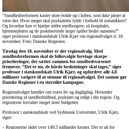
"Sundhedsreformen kaster store bolde op i luften, som ikke plejer at
være der. Hvor meget skal psykiatrien fylde i forhold til somatikken?
Og hvordan kan vi hjælpe ældre medborgere, så hospitalet,
hjemmeplejen og de praktiserende læger spiller bedre sammen?"
siger professor i statskundskab Ulrik Kjær om regionalvalget d. 18.
november. Foto: Danske Regioner.
Tirsdag den 18. november er der regionalvalg. Med
sundhedsreformen skal de folkevalgte foretage skarpe
prioriteringer, der sætter rammen for sundhedsvæsenet
fremover. ”Det er nu, de hårde beslutninger skal tages,” siger
professor i statskundskab Ulrik Kjær, og opfordrer alle 4,8
millioner vælgere til at stemme til regionalvalget. Det samme gør
Danske Regioner i en storstilet kampagne.
Regionalvalget handler om vores liv og dagligdag. Herunder
prioritering af sundhedstilbud, psykiatri og miljø i din region. Og
regionerne forvalter meget store budgetter.
Professor i statskundskab ved Syddansk Universitet, Ulrik Kjær,
siger:
– Regionerne råder over 149,5 milliarder kroner. Der er alt for