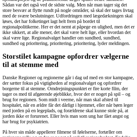
Sådan var det også ved de sidste valg. Men når man tager sig det
store besvær at flytte rundt på nogle områder, så skal der tages livtag
med de svære beslutninger. Udfordringen med lægedækningen skal
løses, det har folketinget lagt helt frem på bordet til
regionalpolitikerne. Her er det nemt at påpege en ulighed, men det er
ikke sikkert, at alle mener, det skal være helt lige, eller hvordan det
skal være lige. Regionalvalget handler om sundhed, sundhed,
sundhed og prioritering, prioritering, prioritering, lyder meldingen.
Storstilet kampagne opfordrer vælgerne
til at stemme med
Danske Regioner og regionerne går i dag ud med en stor kampagne,
der sætter fokus på vigtigheden af regionalvalget og opfordrer
borgerne til at stemme. Omdrejningspunktet er fire korte film, der
tager os med til afgørende øjeblikke, hvor der er noget på spil – og
brug for regionen. Som midt i veerne, når man skal afsted til
hospitalet, når en ældre får det dårligt i hjemmet, eller når børn leger
med jorden på en legeplads, og forældrene skal kunne stole på, at
jorden ikke er forurenet. Eller hvis man som ung har fået angst og
har brug for psykiatrien.
På hver sin måde appellerer filmene til følelserne, fortæller om