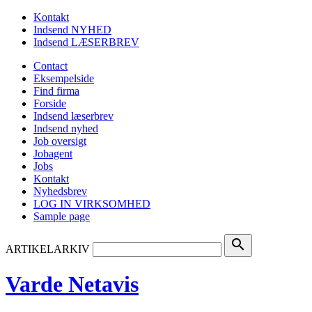
Kontakt
Indsend NYHED
Indsend LÆSERBREV
Contact
Eksempelside
Find firma
Forside
Indsend læserbrev
Indsend nyhed
Job oversigt
Jobagent
Jobs
Kontakt
Nyhedsbrev
LOG IN VIRKSOMHED
Sample page
search
ARTIKELARKIV
Varde Netavis