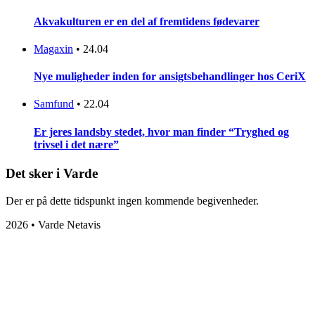
Akvakulturen er en del af fremtidens fødevarer
Magaxin
•
24.04
Nye muligheder inden for ansigtsbehandlinger hos CeriX
Samfund
•
22.04
Er jeres landsby stedet, hvor man finder “Tryghed og
trivsel i det nære”
Det sker i Varde
Der er på dette tidspunkt ingen kommende begivenheder.
2026 • Varde Netavis