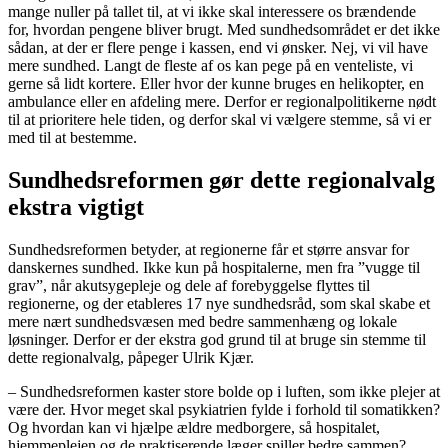
mange nuller på tallet til, at vi ikke skal interessere os brændende
for, hvordan pengene bliver brugt. Med sundhedsområdet er det ikke
sådan, at der er flere penge i kassen, end vi ønsker. Nej, vi vil have
mere sundhed. Langt de fleste af os kan pege på en venteliste, vi
gerne så lidt kortere. Eller hvor der kunne bruges en helikopter, en
ambulance eller en afdeling mere. Derfor er regionalpolitikerne nødt
til at prioritere hele tiden, og derfor skal vi vælgere stemme, så vi er
med til at bestemme.
Sundhedsreformen gør dette regionalvalg
ekstra vigtigt
Sundhedsreformen betyder, at regionerne får et større ansvar for
danskernes sundhed. Ikke kun på hospitalerne, men fra ”vugge til
grav”, når akutsygepleje og dele af forebyggelse flyttes til
regionerne, og der etableres 17 nye sundhedsråd, som skal skabe et
mere nært sundhedsvæsen med bedre sammenhæng og lokale
løsninger. Derfor er der ekstra god grund til at bruge sin stemme til
dette regionalvalg, påpeger Ulrik Kjær.
– Sundhedsreformen kaster store bolde op i luften, som ikke plejer at
være der. Hvor meget skal psykiatrien fylde i forhold til somatikken?
Og hvordan kan vi hjælpe ældre medborgere, så hospitalet,
hjemmeplejen og de praktiserende læger spiller bedre sammen?