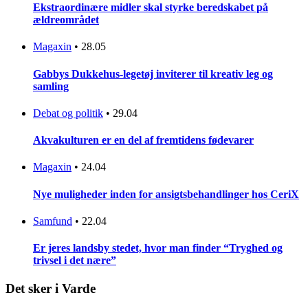
Ekstraordinære midler skal styrke beredskabet på
ældreområdet
Magaxin
•
28.05
Gabbys Dukkehus-legetøj inviterer til kreativ leg og
samling
Debat og politik
•
29.04
Akvakulturen er en del af fremtidens fødevarer
Magaxin
•
24.04
Nye muligheder inden for ansigtsbehandlinger hos CeriX
Samfund
•
22.04
Er jeres landsby stedet, hvor man finder “Tryghed og
trivsel i det nære”
Det sker i Varde