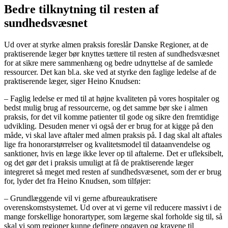
Bedre tilknytning til resten af
sundhedsvæsnet
Ud over at styrke almen praksis foreslår Danske Regioner, at de
praktiserende læger bør knyttes tættere til resten af sundhedsvæsnet
for at sikre mere sammenhæng og bedre udnyttelse af de samlede
ressourcer. Det kan bl.a. ske ved at styrke den faglige ledelse af de
praktiserende læger, siger Heino Knudsen:
– Faglig ledelse er med til at højne kvaliteten på vores hospitaler og
bedst mulig brug af ressourcerne, og det samme bør ske i almen
praksis, for det vil komme patienter til gode og sikre den fremtidige
udvikling. Desuden mener vi også der er brug for at kigge på den
måde, vi skal lave aftaler med almen praksis på. I dag skal alt aftales
lige fra honorarstørrelser og kvalitetsmodel til dataanvendelse og
sanktioner, hvis en læge ikke lever op til aftalerne. Det er ufleksibelt,
og det gør det i praksis umuligt at få de praktiserende læger
integreret så meget med resten af sundhedsvæsenet, som der er brug
for, lyder det fra Heino Knudsen, som tilføjer:
– Grundlæggende vil vi gerne afbureaukratisere
overenskomstsystemet. Ud over at vi gerne vil reducere massivt i de
mange forskellige honorartyper, som lægerne skal forholde sig til, så
skal vi som regioner kunne definere opgaven og kravene til