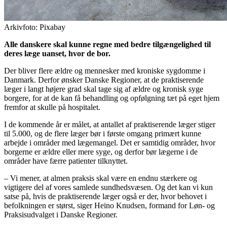
Arkivfoto: Pixabay
Alle danskere skal kunne regne med bedre tilgængelighed til
deres læge uanset, hvor de bor.
Der bliver flere ældre og mennesker med kroniske sygdomme i
Danmark. Derfor ønsker Danske Regioner, at de praktiserende
læger i langt højere grad skal tage sig af ældre og kronisk syge
borgere, for at de kan få behandling og opfølgning tæt på eget hjem
fremfor at skulle på hospitalet.
I de kommende år er målet, at antallet af praktiserende læger stiger
til 5.000, og de flere læger bør i første omgang primært kunne
arbejde i områder med lægemangel. Det er samtidig områder, hvor
borgerne er ældre eller mere syge, og derfor bør lægerne i de
områder have færre patienter tilknyttet.
– Vi mener, at almen praksis skal være en endnu stærkere og
vigtigere del af vores samlede sundhedsvæsen. Og det kan vi kun
satse på, hvis de praktiserende læger også er der, hvor behovet i
befolkningen er størst, siger Heino Knudsen, formand for Løn- og
Praksisudvalget i Danske Regioner.