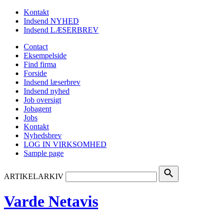
Kontakt
Indsend NYHED
Indsend LÆSERBREV
Contact
Eksempelside
Find firma
Forside
Indsend læserbrev
Indsend nyhed
Job oversigt
Jobagent
Jobs
Kontakt
Nyhedsbrev
LOG IN VIRKSOMHED
Sample page
search
ARTIKELARKIV
Varde Netavis