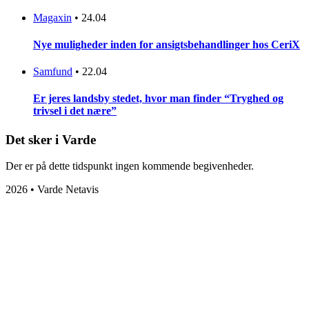
Magaxin
•
24.04
Nye muligheder inden for ansigtsbehandlinger hos CeriX
Samfund
•
22.04
Er jeres landsby stedet, hvor man finder “Tryghed og
trivsel i det nære”
Det sker i Varde
Der er på dette tidspunkt ingen kommende begivenheder.
2026 • Varde Netavis