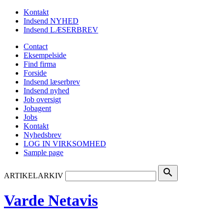
Kontakt
Indsend NYHED
Indsend LÆSERBREV
Contact
Eksempelside
Find firma
Forside
Indsend læserbrev
Indsend nyhed
Job oversigt
Jobagent
Jobs
Kontakt
Nyhedsbrev
LOG IN VIRKSOMHED
Sample page
search
ARTIKELARKIV
Varde Netavis