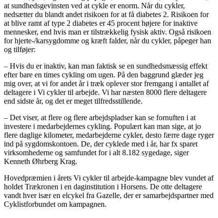
at sundhedsgevinsten ved at cykle er enorm. Når du cykler,
nedsætter du blandt andet risikoen for at få diabetes 2. Risikoen for
at blive ramt af type 2 diabetes er 45 procent højere for inaktive
mennesker, end hvis man er tilstrækkelig fysisk aktiv. Også risikoen
for hjerte-/karsygdomme og kræft falder, når du cykler, påpeger han
og tilføjer:
– Hvis du er inaktiv, kan man faktisk se en sundhedsmæssig effekt
efter bare en times cykling om ugen. På den baggrund glæder jeg
mig over, at vi for andet år i træk oplever stor fremgang i antallet af
deltagere i Vi cykler til arbejde. Vi har næsten 8000 flere deltagere
end sidste år, og det er meget tilfredsstillende.
– Det viser, at flere og flere arbejdspladser kan se fornuften i at
investere i medarbejdernes cykling. Populært kan man sige, at jo
flere daglige kilometer, medarbejderne cykler, desto færre dage ryger
ind på sygdomskontoen. De, der cyklede med i år, har fx sparet
virksomhederne og samfundet for i alt 8.182 sygedage, siger
Kenneth Øhrberg Krag.
Hovedpræmien i årets Vi cykler til arbejde-kampagne blev vundet af
holdet Trækronen i en daginstitution i Horsens. De otte deltagere
vandt hver især en elcykel fra Gazelle, der er samarbejdspartner med
Cyklistforbundet om kampagnen.