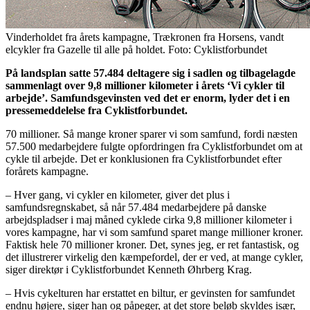
Vinderholdet fra årets kampagne, Trækronen fra Horsens, vandt
elcykler fra Gazelle til alle på holdet. Foto: Cyklistforbundet
På landsplan satte 57.484 deltagere sig i sadlen og tilbagelagde
sammenlagt over 9,8 millioner kilometer i årets ‘Vi cykler til
arbejde’. Samfundsgevinsten ved det er enorm, lyder det i en
pressemeddelelse fra Cyklistforbundet.
70 millioner. Så mange kroner sparer vi som samfund, fordi næsten
57.500 medarbejdere fulgte opfordringen fra Cyklistforbundet om at
cykle til arbejde. Det er konklusionen fra Cyklistforbundet efter
forårets kampagne.
– Hver gang, vi cykler en kilometer, giver det plus i
samfundsregnskabet, så når 57.484 medarbejdere på danske
arbejdspladser i maj måned cyklede cirka 9,8 millioner kilometer i
vores kampagne, har vi som samfund sparet mange millioner kroner.
Faktisk hele 70 millioner kroner. Det, synes jeg, er ret fantastisk, og
det illustrerer virkelig den kæmpefordel, der er ved, at mange cykler,
siger direktør i Cyklistforbundet Kenneth Øhrberg Krag.
– Hvis cykelturen har erstattet en biltur, er gevinsten for samfundet
endnu højere, siger han og påpeger, at det store beløb skyldes især,