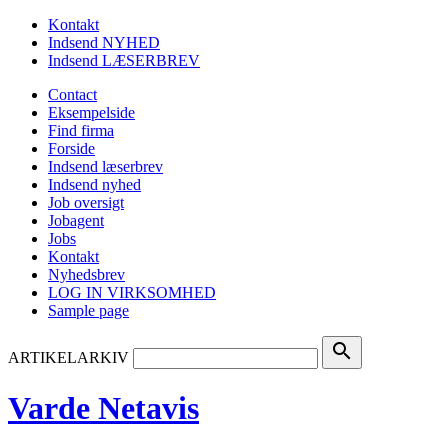
Kontakt
Indsend NYHED
Indsend LÆSERBREV
Contact
Eksempelside
Find firma
Forside
Indsend læserbrev
Indsend nyhed
Job oversigt
Jobagent
Jobs
Kontakt
Nyhedsbrev
LOG IN VIRKSOMHED
Sample page
search
ARTIKELARKIV
Varde Netavis