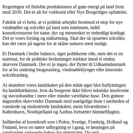
Regeringen vil firdoble produktionen af grøn energi på land frem
mod 2030. Det er alt for voldsomt efter Nye Borgerliges opfattelse.
Faktisk så vi helst, at vi politisk arbejder henimod et stop for nye
vindmøller og solceller på land som minimum, indtil
konsekvenserne for natur, dyr og mennesker er ordentligt kortlagt.
Det er vores forslag og målsætning.
Skal der så opsættes solceller,
kan det være på tagene for at skåne naturen mest muligt.
Et Danmark i bedre balance, siger politikerne ofte, men det er en
narresut, for de politiske beslutninger trækker imod et endnu
skævere Danmark. Der er jo ingen, der flytter til Udkantsdanmark
for at bo omkring biogasanlæg, vindmølleklynger eller kinesiske
solcelleanlæg.
At skamfere vores landskaber på den måde øger blot fraflytningen
fra landdistrikterne, hvis da borgerne ikke bliver tekniske insolvente
og stavnsbundne i mere eller mindre værdiløse huse. Den grønne
dagsorden skævvrider Danmark med usælgelige huse i nærheden af
vansirede og molesterede landskaber, mens friværdierne i
København, Nordsjælland og Aarhus fortsætter himmelflugten.
Indførelse af kernekraft som i Polen, Sverige, Frankrig, Holland og
Finland, hvor en større udbygning er i gang, er løsningen på
samfundets voksende behov for elektricitet. De små