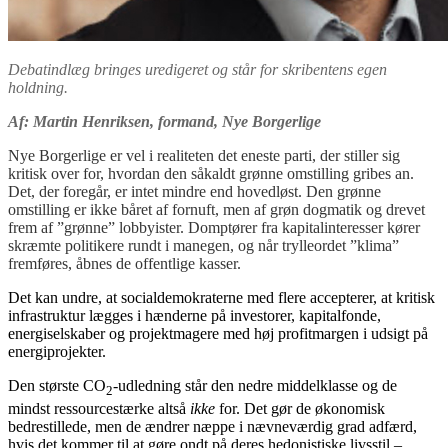
Debatindlæg bringes uredigeret og står for skribentens egen
holdning.
Af: Martin Henriksen, formand, Nye Borgerlige
Nye Borgerlige er vel i realiteten det eneste parti, der stiller sig
kritisk over for, hvordan den såkaldt grønne omstilling gribes an.
Det, der foregår, er intet mindre end hovedløst. Den grønne
omstilling er ikke båret af fornuft, men af grøn dogmatik og drevet
frem af ”grønne” lobbyister. Domptører fra kapitalinteresser kører
skræmte politikere rundt i manegen, og når trylleordet ”klima”
fremføres, åbnes de offentlige kasser.
Det kan undre, at socialdemokraterne med flere accepterer, at kritisk
infrastruktur lægges i hænderne på investorer, kapitalfonde,
energiselskaber og projektmagere med høj profitmargen i udsigt på
energiprojekter.
Den største CO
-udledning står den nedre middelklasse og de
2
mindst ressourcestærke altså
ikke
for. Det gør de økonomisk
bedrestillede, men de ændrer næppe i nævneværdig grad adfærd,
hvis det kommer til at gøre ondt på deres hedonistiske livsstil –