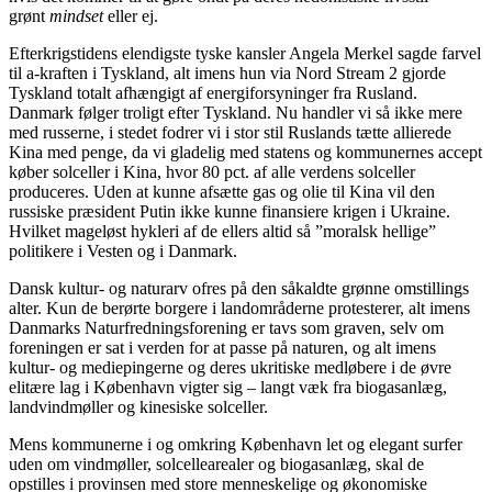
grønt
mindset
eller ej.
Efterkrigstidens elendigste tyske kansler Angela Merkel sagde farvel
til a-kraften i Tyskland, alt imens hun via Nord Stream 2 gjorde
Tyskland totalt afhængigt af energiforsyninger fra Rusland.
Danmark følger troligt efter Tyskland. Nu handler vi så ikke mere
med russerne, i stedet fodrer vi i stor stil Ruslands tætte allierede
Kina med penge, da vi gladelig med statens og kommunernes accept
køber solceller i Kina, hvor 80 pct. af alle verdens solceller
produceres. Uden at kunne afsætte gas og olie til Kina vil den
russiske præsident Putin ikke kunne finansiere krigen i Ukraine.
Hvilket mageløst hykleri af de ellers altid så ”moralsk hellige”
politikere i Vesten og i Danmark.
Dansk kultur- og naturarv ofres på den såkaldte grønne omstillings
alter. Kun de berørte borgere i landområderne protesterer, alt imens
Danmarks Naturfredningsforening er tavs som graven, selv om
foreningen er sat i verden for at passe på naturen, og alt imens
kultur- og mediepingerne og deres ukritiske medløbere i de øvre
elitære lag i København vigter sig – langt væk fra biogasanlæg,
landvindmøller og kinesiske solceller.
Mens kommunerne i og omkring København let og elegant surfer
uden om vindmøller, solcellearealer og biogasanlæg, skal de
opstilles i provinsen med store menneskelige og økonomiske