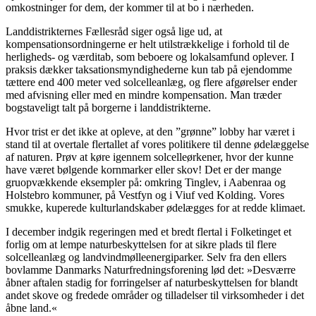
omkostninger for dem, der kommer til at bo i nærheden.
Landdistrikternes Fællesråd siger også lige ud, at
kompensationsordningerne er helt utilstrækkelige i forhold til de
herligheds- og værditab, som beboere og lokalsamfund oplever. I
praksis dækker taksationsmyndighederne kun tab på ejendomme
tættere end 400 meter ved solcelleanlæg, og flere afgørelser ender
med afvisning eller med en mindre kompensation. Man træder
bogstaveligt talt på borgerne i landdistrikterne.
Hvor trist er det ikke at opleve, at den ”grønne” lobby har været i
stand til at overtale flertallet af vores politikere til denne ødelæggelse
af naturen. Prøv at køre igennem solcelleørkener, hvor der kunne
have været bølgende kornmarker eller skov! Det er der mange
gruopvækkende eksempler på: omkring Tinglev, i Aabenraa og
Holstebro kommuner, på Vestfyn og i Viuf ved Kolding. Vores
smukke, kuperede kulturlandskaber ødelægges for at redde klimaet.
I december indgik regeringen med et bredt flertal i Folketinget et
forlig om at lempe naturbeskyttelsen for at sikre plads til flere
solcelleanlæg og landvindmølleenergiparker. Selv fra den ellers
bovlamme Danmarks Naturfredningsforening lød det: »Desværre
åbner aftalen stadig for forringelser af naturbeskyttelsen for blandt
andet skove og fredede områder og tilladelser til virksomheder i det
åbne land.«