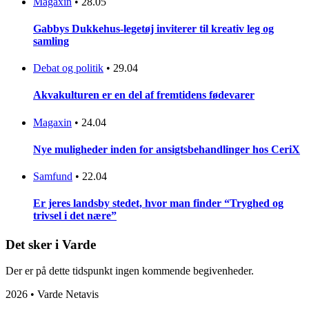
Magaxin
•
28.05
Gabbys Dukkehus-legetøj inviterer til kreativ leg og
samling
Debat og politik
•
29.04
Akvakulturen er en del af fremtidens fødevarer
Magaxin
•
24.04
Nye muligheder inden for ansigtsbehandlinger hos CeriX
Samfund
•
22.04
Er jeres landsby stedet, hvor man finder “Tryghed og
trivsel i det nære”
Det sker i Varde
Der er på dette tidspunkt ingen kommende begivenheder.
2026 • Varde Netavis