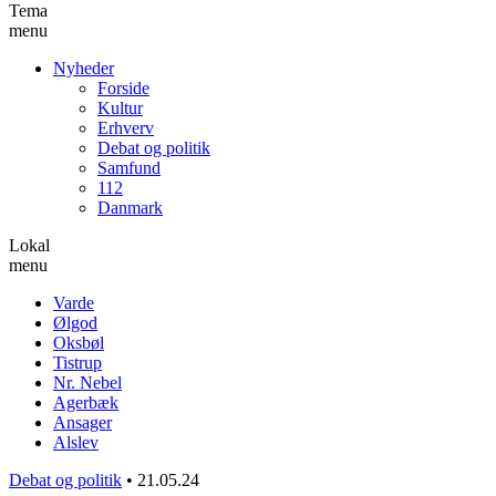
Tema
menu
Nyheder
Forside
Kultur
Erhverv
Debat og politik
Samfund
112
Danmark
Lokal
menu
Varde
Ølgod
Oksbøl
Tistrup
Nr. Nebel
Agerbæk
Ansager
Alslev
Debat og politik
•
21.05.24