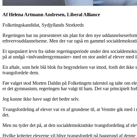
Af Helena Artmann Andresen, Liberal Alliance
Folketingskandidat, Sydjyllands Storkreds
Regeringen har nu præsenteret sin plan for den nye uddannelsesreform.
erhvervsuddannelserne. Men der var også en gammel socialdemokratisk
Et upopulært levn fra sidste regeringsperiode under den socialdemokrat
på at undgå »indvandrergymnasier« med en stor andel af elever med 
En aftale, som hele blå blok fra begyndelsen var imod, fordi det ikke 
tvangsfordele dem.
Før valget stod
Morten Dahlin på Folketingets talerstol
og talte om ele
er det gymnasium, regeringen har valgt til ham. Det var principielt fork
Jeg kunne ikke have sagt det bedre selv.
Tvangsfordeling af elever var en af grundene til, at Venstre gik med i
det.
Men nu tyder det på, at den socialdemokratiske tvangsfordeling af el
Hvilke kriterier eleverne vil blive tvangsfordelt på baggrund af denne 