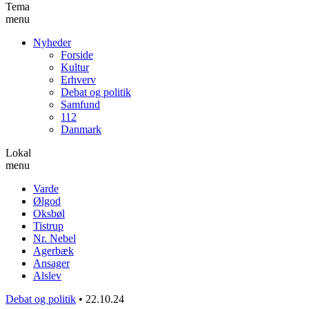
Tema
menu
Nyheder
Forside
Kultur
Erhverv
Debat og politik
Samfund
112
Danmark
Lokal
menu
Varde
Ølgod
Oksbøl
Tistrup
Nr. Nebel
Agerbæk
Ansager
Alslev
Debat og politik
•
22.10.24