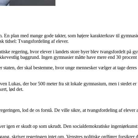
 En plan med mange gode takter, som højere karakterkrav til gymnasierne
 tidsel: Tvangsfordeling af elever.
iske regering, hvor elever i landets store byer blev tvangsfordelt på g
ikkevestlig baggrund. Ingen gymnasier måtte have mere end 30 procent 
er staten, der skal bestemme, hvor unge mennesker vælger at tage deres 
ven Lukas, der bor 500 meter fra sit lokale gymnasium, men i stedet er t
ert, lød det.
 regeringen,
lod de os forstå
. De ville sikre, at tvangsfordeling af elever 
ever
igen er skudt op som ukrudt
. Den socialdemokratiske ingeniørkunst 
gang, skriver regeringen intet om. Venstres politiske ordfører forsikrer d