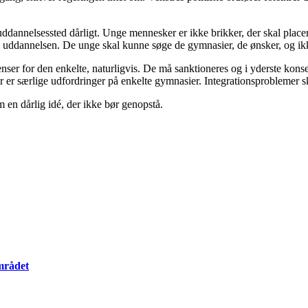
uddannelsessted dårligt. Unge mennesker er ikke brikker, der skal placer
m til uddannelsen. De unge skal kunne søge de gymnasier, de ønsker, og i
nser for den enkelte, naturligvis. De må sanktioneres og i yderste konse
r er særlige udfordringer på enkelte gymnasier. Integrationsproblemer s
 en dårlig idé, der ikke bør genopstå.
mrådet