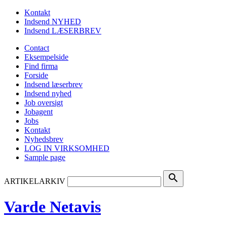
Kontakt
Indsend NYHED
Indsend LÆSERBREV
Contact
Eksempelside
Find firma
Forside
Indsend læserbrev
Indsend nyhed
Job oversigt
Jobagent
Jobs
Kontakt
Nyhedsbrev
LOG IN VIRKSOMHED
Sample page
search
ARTIKELARKIV
Varde Netavis