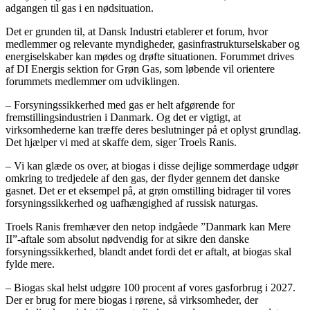
adgangen til gas i en nødsituation.
Det er grunden til, at Dansk Industri etablerer et forum, hvor
medlemmer og relevante myndigheder, gasinfrastrukturselskaber og
energiselskaber kan mødes og drøfte situationen. Forummet drives
af DI Energis sektion for Grøn Gas, som løbende vil orientere
forummets medlemmer om udviklingen.
– Forsyningssikkerhed med gas er helt afgørende for
fremstillingsindustrien i Danmark. Og det er vigtigt, at
virksomhederne kan træffe deres beslutninger på et oplyst grundlag.
Det hjælper vi med at skaffe dem, siger Troels Ranis.
– Vi kan glæde os over, at biogas i disse dejlige sommerdage udgør
omkring to tredjedele af den gas, der flyder gennem det danske
gasnet. Det er et eksempel på, at grøn omstilling bidrager til vores
forsyningssikkerhed og uafhængighed af russisk naturgas.
Troels Ranis fremhæver den netop indgåede ”Danmark kan Mere
II”-aftale som absolut nødvendig for at sikre den danske
forsyningssikkerhed, blandt andet fordi det er aftalt, at biogas skal
fylde mere.
– Biogas skal helst udgøre 100 procent af vores gasforbrug i 2027.
Der er brug for mere biogas i rørene, så virksomheder, der