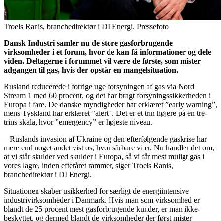
Troels Ranis, branchedirektør i DI Energi. Pressefoto
Dansk Industri samler nu de store gasforbrugende
virksomheder i et forum, hvor de kan få informationer og dele
viden. Deltagerne i forummet vil være de første, som mister
adgangen til gas, hvis der opstår en mangelsituation.
Rusland reducerede i forrige uge forsyningen af gas via Nord
Stream 1 med 60 procent, og det har bragt forsyningssikkerheden i
Europa i fare. De danske myndigheder har erklæret ”early warning”,
mens Tyskland har erklæret ”alert”. Det er et trin højere på en tre-
trins skala, hvor ”emergency” er højeste niveau.
– Ruslands invasion af Ukraine og den efterfølgende gaskrise har
mere end noget andet vist os, hvor sårbare vi er. Nu handler det om,
at vi står skulder ved skulder i Europa, så vi får mest muligt gas i
vores lagre, inden efteråret rammer, siger Troels Ranis,
branchedirektør i DI Energi.
Situationen skaber usikkerhed for særligt de energiintensive
industrivirksomheder i Danmark. Hvis man som virksomhed er
blandt de 25 procent mest gasforbrugende kunder, er man ikke-
beskyttet, og dermed blandt de virksomheder der først mister