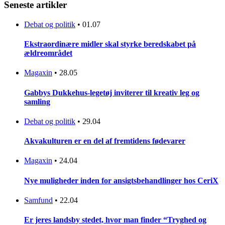
Seneste artikler
Debat og politik
•
01.07
Ekstraordinære midler skal styrke beredskabet på
ældreområdet
Magaxin
•
28.05
Gabbys Dukkehus-legetøj inviterer til kreativ leg og
samling
Debat og politik
•
29.04
Akvakulturen er en del af fremtidens fødevarer
Magaxin
•
24.04
Nye muligheder inden for ansigtsbehandlinger hos CeriX
Samfund
•
22.04
Er jeres landsby stedet, hvor man finder “Tryghed og