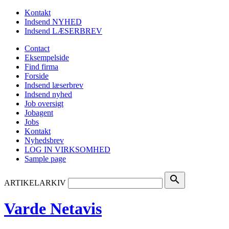
Kontakt
Indsend NYHED
Indsend LÆSERBREV
Contact
Eksempelside
Find firma
Forside
Indsend læserbrev
Indsend nyhed
Job oversigt
Jobagent
Jobs
Kontakt
Nyhedsbrev
LOG IN VIRKSOMHED
Sample page
search
ARTIKELARKIV
Varde Netavis