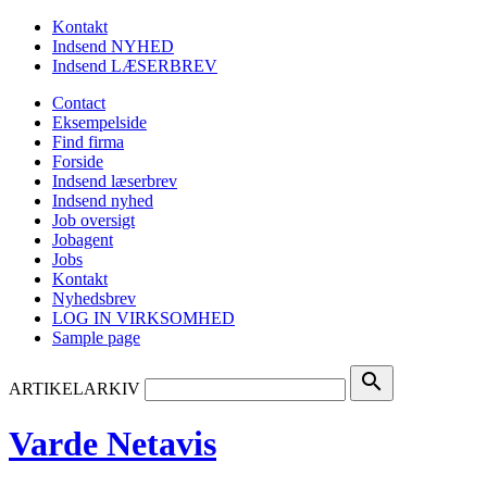
Kontakt
Indsend NYHED
Indsend LÆSERBREV
Contact
Eksempelside
Find firma
Forside
Indsend læserbrev
Indsend nyhed
Job oversigt
Jobagent
Jobs
Kontakt
Nyhedsbrev
LOG IN VIRKSOMHED
Sample page
search
ARTIKELARKIV
Varde Netavis