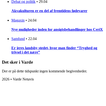
Debat og politik
•
29.04
Akvakulturen er en del af fremtidens fødevarer
Magaxin
•
24.04
Nye muligheder inden for ansigtsbehandlinger hos CeriX
Samfund
•
22.04
Er jeres landsby stedet, hvor man finder “Tryghed og
trivsel i det nære”
Det sker i Varde
Der er på dette tidspunkt ingen kommende begivenheder.
2026 • Varde Netavis