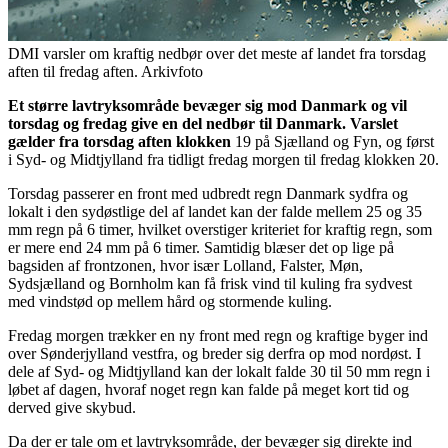
DMI varsler om kraftig nedbør over det meste af landet fra torsdag
aften til fredag aften. Arkivfoto
Et større lavtryksområde bevæger sig mod Danmark og vil
torsdag og fredag give en del nedbør til Danmark. Varslet
gælder fra torsdag aften klokken
19 på Sjælland og Fyn, og først
i Syd- og Midtjylland fra tidligt fredag morgen til fredag klokken 20.
Torsdag passerer en front med udbredt regn Danmark sydfra og
lokalt i den sydøstlige del af landet kan der falde mellem 25 og 35
mm regn på 6 timer, hvilket overstiger kriteriet for kraftig regn, som
er mere end 24 mm på 6 timer. Samtidig blæser det op lige på
bagsiden af frontzonen, hvor især Lolland, Falster, Møn,
Sydsjælland og Bornholm kan få frisk vind til kuling fra sydvest
med vindstød op mellem hård og stormende kuling.
Fredag morgen trækker en ny front med regn og kraftige byger ind
over Sønderjylland vestfra, og breder sig derfra op mod nordøst. I
dele af Syd- og Midtjylland kan der lokalt falde 30 til 50 mm regn i
løbet af dagen, hvoraf noget regn kan falde på meget kort tid og
derved give skybud.
Da der er tale om et lavtryksområde, der bevæger sig direkte ind