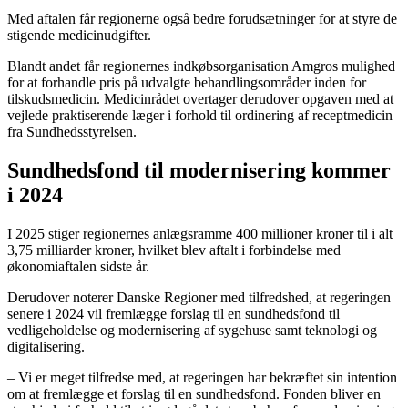
Med aftalen får regionerne også bedre forudsætninger for at styre de
stigende medicinudgifter.
Blandt andet får regionernes indkøbsorganisation Amgros mulighed
for at forhandle pris på udvalgte behandlingsområder inden for
tilskudsmedicin. Medicinrådet overtager derudover opgaven med at
vejlede praktiserende læger i forhold til ordinering af receptmedicin
fra Sundhedsstyrelsen.
Sundhedsfond til modernisering kommer
i 2024
I 2025 stiger regionernes anlægsramme 400 millioner kroner til i alt
3,75 milliarder kroner, hvilket blev aftalt i forbindelse med
økonomiaftalen sidste år.
Derudover noterer Danske Regioner med tilfredshed, at regeringen
senere i 2024 vil fremlægge forslag til en sundhedsfond til
vedligeholdelse og modernisering af sygehuse samt teknologi og
digitalisering.
– Vi er meget tilfredse med, at regeringen har bekræftet sin intention
om at fremlægge et forslag til en sundhedsfond. Fonden bliver en