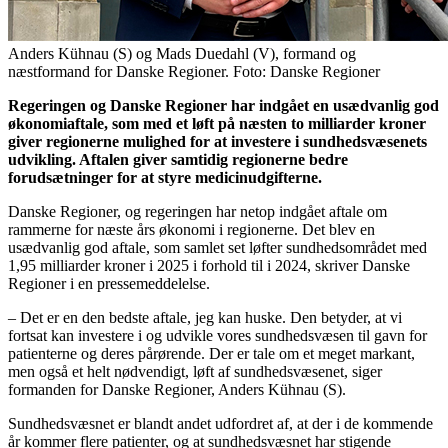
Anders Kühnau (S) og Mads Duedahl (V), formand og
næstformand for Danske Regioner. Foto: Danske Regioner
Regeringen og Danske Regioner har indgået en usædvanlig god
økonomiaftale, som med et løft på næsten to milliarder kroner
giver regionerne mulighed for at investere i sundhedsvæsenets
udvikling. Aftalen giver samtidig regionerne bedre
forudsætninger for at styre medicinudgifterne.
Danske Regioner, og regeringen har netop indgået aftale om
rammerne for næste års økonomi i regionerne. Det blev en
usædvanlig god aftale, som samlet set løfter sundhedsområdet med
1,95 milliarder kroner i 2025 i forhold til i 2024, skriver Danske
Regioner i en pressemeddelelse.
– Det er en den bedste aftale, jeg kan huske. Den betyder, at vi
fortsat kan investere i og udvikle vores sundhedsvæsen til gavn for
patienterne og deres pårørende. Der er tale om et meget markant,
men også et helt nødvendigt, løft af sundhedsvæsenet, siger
formanden for Danske Regioner, Anders Kühnau (S).
Sundhedsvæsnet er blandt andet udfordret af, at der i de kommende
år kommer flere patienter, og at sundhedsvæsnet har stigende