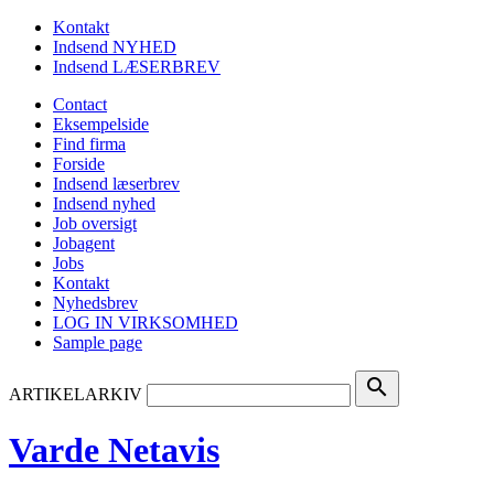
Kontakt
Indsend NYHED
Indsend LÆSERBREV
Contact
Eksempelside
Find firma
Forside
Indsend læserbrev
Indsend nyhed
Job oversigt
Jobagent
Jobs
Kontakt
Nyhedsbrev
LOG IN VIRKSOMHED
Sample page
search
ARTIKELARKIV
Varde Netavis