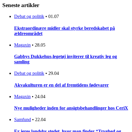
Seneste artikler
Debat og politik
•
01.07
Ekstraordinære midler skal styrke beredskabet på
ældreområdet
Magaxin
•
28.05
Gabbys Dukkehus-legetøj inviterer til kreativ leg og
samling
Debat og politik
•
29.04
Akvakulturen er en del af fremtidens fødevarer
Magaxin
•
24.04
Nye muligheder inden for ansigtsbehandlinger hos CeriX
Samfund
•
22.04
Er jeres landsby stedet, hvor man finder “Tryghed og