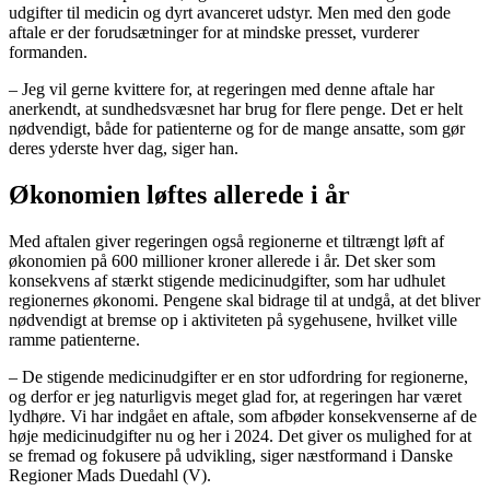
udgifter til medicin og dyrt avanceret udstyr. Men med den gode
aftale er der forudsætninger for at mindske presset, vurderer
formanden.
– Jeg vil gerne kvittere for, at regeringen med denne aftale har
anerkendt, at sundhedsvæsnet har brug for flere penge. Det er helt
nødvendigt, både for patienterne og for de mange ansatte, som gør
deres yderste hver dag, siger han.
Økonomien løftes allerede i år
Med aftalen giver regeringen også regionerne et tiltrængt løft af
økonomien på 600 millioner kroner allerede i år. Det sker som
konsekvens af stærkt stigende medicinudgifter, som har udhulet
regionernes økonomi. Pengene skal bidrage til at undgå, at det bliver
nødvendigt at bremse op i aktiviteten på sygehusene, hvilket ville
ramme patienterne.
– De stigende medicinudgifter er en stor udfordring for regionerne,
og derfor er jeg naturligvis meget glad for, at regeringen har været
lydhøre. Vi har indgået en aftale, som afbøder konsekvenserne af de
høje medicinudgifter nu og her i 2024. Det giver os mulighed for at
se fremad og fokusere på udvikling, siger næstformand i Danske
Regioner Mads Duedahl (V).