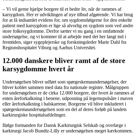
– Vi vil gerne hjælpe borgere til et bedre liv, når de rammes af
karsygdom. Her er udviklingen af nye tilbud afgørende. Vi har brug
for at få indsamlet evidens for, om sygdomsfølgerne for den enkelte
patient med karsygdom er lige så alvorlig en sygdom som ved andre
store folkesygdomme. Derfor sætter vi nu gang i en omfattende
undersøgelse, og vi kommer til at arbejde med det her langt ind i
fremtiden, siger sygeplejerske og forskningsleder Marie Dahl fra
Regionshospitalet Viborg og Aarhus Universitet.
12.000 danskere bliver ramt af de store
karsygdomme hvert år
Undersøgelsen bliver udført som spørgeskemaundersøgelser, der
bliver koblet sammen med data fra nationale registre. Målgruppen
for undersøgelsen er de cirka 12.000 borgere, der hvert år rammes af
enten åreforkalkning i benene, udposning på legemspulsåre i maven
eller åreforkalkning i halskarrene. Borgerne vil blive inkluderet i
spørgeskemaundersøgelsen som en del af deres forløb på landets
karkirurgiske hospitalsafdelinger.
Ifølge formanden for Dansk Karkirurgisk Selskab og overlæge i
karkirurgi Jacob Bundtz-Lilly er undersøgelsen meget kærkommen.