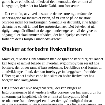
gerne have et holistisk billede af det menneske, der er ramt af
karsygdom, lyder det fra Marie Dahl, som fortsætter:
– Det er unikt, at vi ved at søsætte denne store og omfattende
undersøgelse får indsamlet viden, så vi kan se på de tre store
områder inden for karkirurgien. Samtidig er det unikt, at vi følger
deltagerne et helt år med fire spørgeskemaer. Det betyder, at når
rigtig mange får tilbudt at deltage i undersøgelsen, vil det give os
adgang til et skatkammer af viden, der kan hjælpe os med at
forbedre deres forløb i sundhedsvæsenet.
Ønsker at forbedre livskvaliteten
Målet er, at Marie Dahl sammen med de førende karkirurgier i landet
kan tegne et samlet billede af, hvordan sygdomsbyrden ser ud hos
borgere, der bliver ramt af karsygdomme. Det billede skal bruges til
at udvikle nye tilbud, der kan forebygge indlæggelser i fremtiden.
Håbet er, at det i sidste ende kan sikre en bedre livskvalitet hos
borgere med karsygdom.
I dag findes der ikke noget værktøj, der kan bruges af
fagprofessionelle til at vurdere hvilke borgere, der har mest brug for
at komme på hospitalet, når de er ramt af karsygdom. Med
resultaterne fra undersøgelsen bliver der også mulighed for at
udvikle et værktøj til de fagprofessionelle – et såkaldt visitations- og