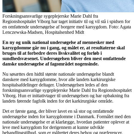
Forskningsansvarlige sygeplejerske Marie Dahl fra
Regionshospitalet Viborg har taget initiativ til og vil stå i spidsen for
en omfattende undersøgelse af borgere med karsygdom. Foto: Agata
Lenczewska-Madsen, Hospitalsenhed Midt
En ny og unik national undersøgelse af mennesker med
karsygdomme går nu i gang, og målet er, at resultaterne skal
bruges til at forbedre deres livskvalitet og forløb i
sundhedsvæsenet. Undersøgelsen bliver den mest omfattende
danske undersøgelse af fagområdet nogensinde.
Nu søsættes den hidtil største nationale undersøgelse blandt
danskere med karsygdomme, hvor alle landets karkirurgiske
hospitalsafdelinger deltager. Undersøgelsen ledes af den
forskningsansvarlige sygeplejerske Marie Dahl fra Regionshospitalet
Viborg. Hun er initiativtager til undersøgelsen og har opbakning fra
landets førende fagfolk inden for det karkirurgiske område.
Det er første gang, der bliver lavet en så stor og omfattende
undersøgelse inden for karsygdomme i Danmark. Formålet med den
nationale undersøgelse er at klarlægge, hvordan patienter oplever at
leve med karsygdom for derigennem at kunne udvikle
behandlingstilbud, som er målrettet deres behov og præferencer.