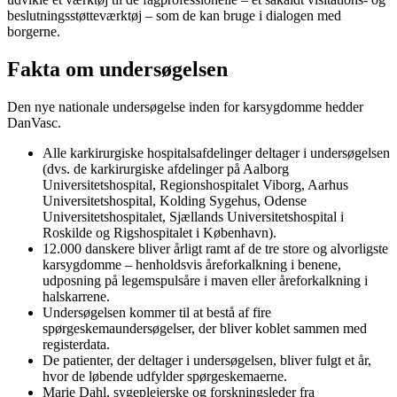
beslutningsstøtteværktøj – som de kan bruge i dialogen med
borgerne.
Fakta om undersøgelsen
Den nye nationale undersøgelse inden for karsygdomme hedder
DanVasc.
Alle karkirurgiske hospitalsafdelinger deltager i undersøgelsen
(dvs. de karkirurgiske afdelinger på Aalborg
Universitetshospital, Regionshospitalet Viborg, Aarhus
Universitetshospital, Kolding Sygehus, Odense
Universitetshospitalet, Sjællands Universitetshospital i
Roskilde og Rigshospitalet i København).
12.000 danskere bliver årligt ramt af de tre store og alvorligste
karsygdomme – henholdsvis åreforkalkning i benene,
udposning på legemspulsåre i maven eller åreforkalkning i
halskarrene.
Undersøgelsen kommer til at bestå af fire
spørgeskemaundersøgelser, der bliver koblet sammen med
registerdata.
De patienter, der deltager i undersøgelsen, bliver fulgt et år,
hvor de løbende udfylder spørgeskemaerne.
Marie Dahl, sygeplejerske og forskningsleder fra