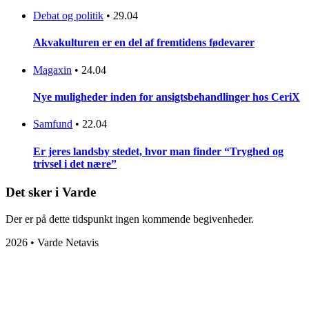
Debat og politik
•
29.04
Akvakulturen er en del af fremtidens fødevarer
Magaxin
•
24.04
Nye muligheder inden for ansigtsbehandlinger hos CeriX
Samfund
•
22.04
Er jeres landsby stedet, hvor man finder “Tryghed og
trivsel i det nære”
Det sker i Varde
Der er på dette tidspunkt ingen kommende begivenheder.
2026 • Varde Netavis