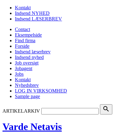
Kontakt
Indsend NYHED
Indsend LÆSERBREV
Contact
Eksempelside
Find firma
Forside
Indsend læserbrev
Indsend nyhed
Job oversigt
Jobagent
Jobs
Kontakt
Nyhedsbrev
LOG IN VIRKSOMHED
Sample page
search
ARTIKELARKIV
Varde Netavis