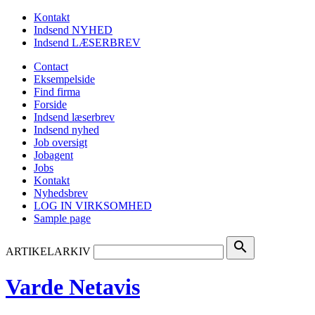
Kontakt
Indsend NYHED
Indsend LÆSERBREV
Contact
Eksempelside
Find firma
Forside
Indsend læserbrev
Indsend nyhed
Job oversigt
Jobagent
Jobs
Kontakt
Nyhedsbrev
LOG IN VIRKSOMHED
Sample page
search
ARTIKELARKIV
Varde Netavis