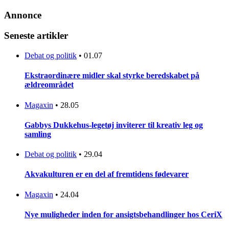
Annonce
Seneste artikler
Debat og politik
•
01.07
Ekstraordinære midler skal styrke beredskabet på
ældreområdet
Magaxin
•
28.05
Gabbys Dukkehus-legetøj inviterer til kreativ leg og
samling
Debat og politik
•
29.04
Akvakulturen er en del af fremtidens fødevarer
Magaxin
•
24.04
Nye muligheder inden for ansigtsbehandlinger hos CeriX