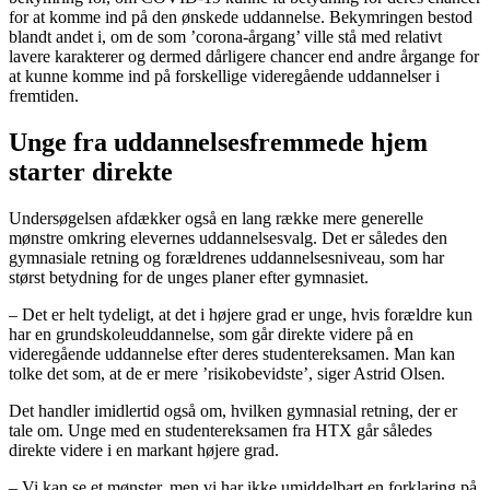
for at komme ind på den ønskede uddannelse. Bekymringen bestod
blandt andet i, om de som ’corona-årgang’ ville stå med relativt
lavere karakterer og dermed dårligere chancer end andre årgange for
at kunne komme ind på forskellige videregående uddannelser i
fremtiden.
Unge fra uddannelsesfremmede hjem
starter direkte
Undersøgelsen afdækker også en lang række mere generelle
mønstre omkring elevernes uddannelsesvalg. Det er således den
gymnasiale retning og forældrenes uddannelsesniveau, som har
størst betydning for de unges planer efter gymnasiet.
– Det er helt tydeligt, at det i højere grad er unge, hvis forældre kun
har en grundskoleuddannelse, som går direkte videre på en
videregående uddannelse efter deres studentereksamen. Man kan
tolke det som, at de er mere ’risikobevidste’, siger Astrid Olsen.
Det handler imidlertid også om, hvilken gymnasial retning, der er
tale om. Unge med en studentereksamen fra HTX går således
direkte videre i en markant højere grad.
– Vi kan se et mønster, men vi har ikke umiddelbart en forklaring på