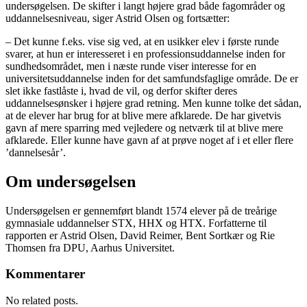
undersøgelsen. De skifter i langt højere grad både fagområder og
uddannelsesniveau, siger Astrid Olsen og fortsætter:
– Det kunne f.eks. vise sig ved, at en usikker elev i første runde
svarer, at hun er interesseret i en professionsuddannelse inden for
sundhedsområdet, men i næste runde viser interesse for en
universitetsuddannelse inden for det samfundsfaglige område. De er
slet ikke fastlåste i, hvad de vil, og derfor skifter deres
uddannelsesønsker i højere grad retning. Men kunne tolke det sådan,
at de elever har brug for at blive mere afklarede. De har givetvis
gavn af mere sparring med vejledere og netværk til at blive mere
afklarede. Eller kunne have gavn af at prøve noget af i et eller flere
’dannelsesår’.
Om undersøgelsen
Undersøgelsen er gennemført blandt 1574 elever på de treårige
gymnasiale uddannelser STX, HHX og HTX. Forfatterne til
rapporten er Astrid Olsen, David Reimer, Bent Sortkær og Rie
Thomsen fra DPU, Aarhus Universitet.
Kommentarer
No related posts.