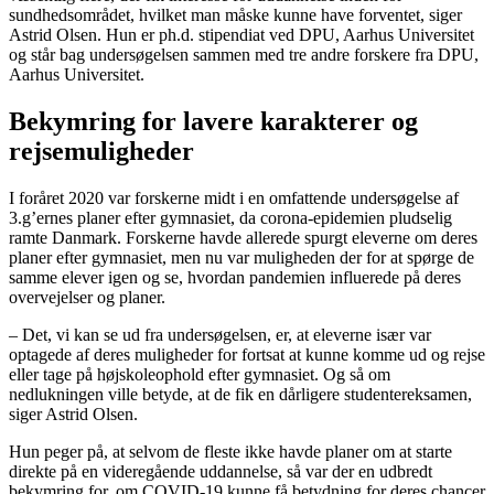
sundhedsområdet, hvilket man måske kunne have forventet, siger
Astrid Olsen. Hun er ph.d. stipendiat ved DPU, Aarhus Universitet
og står bag undersøgelsen sammen med tre andre forskere fra DPU,
Aarhus Universitet.
Bekymring for lavere karakterer og
rejsemuligheder
I foråret 2020 var forskerne midt i en omfattende undersøgelse af
3.g’ernes planer efter gymnasiet, da corona-epidemien pludselig
ramte Danmark. Forskerne havde allerede spurgt eleverne om deres
planer efter gymnasiet, men nu var muligheden der for at spørge de
samme elever igen og se, hvordan pandemien influerede på deres
overvejelser og planer.
– Det, vi kan se ud fra undersøgelsen, er, at eleverne især var
optagede af deres muligheder for fortsat at kunne komme ud og rejse
eller tage på højskoleophold efter gymnasiet. Og så om
nedlukningen ville betyde, at de fik en dårligere studentereksamen,
siger Astrid Olsen.
Hun peger på, at selvom de fleste ikke havde planer om at starte
direkte på en videregående uddannelse, så var der en udbredt
bekymring for, om COVID-19 kunne få betydning for deres chancer