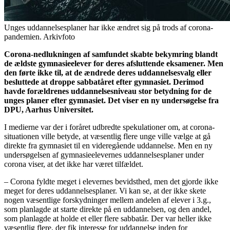
Unges uddannelsesplaner har ikke ændret sig på trods af corona-
pandemien. Arkivfoto
Corona-nedlukningen af samfundet skabte bekymring blandt
de ældste gymnasieelever for deres afsluttende eksamener. Men
den førte ikke til, at de ændrede deres uddannelsesvalg eller
besluttede at droppe sabbatåret efter gymnasiet. Derimod
havde forældrenes uddannelsesniveau stor betydning for de
unges planer efter gymnasiet. Det viser en ny undersøgelse fra
DPU, Aarhus Universitet.
I medierne var der i foråret udbredte spekulationer om, at corona-
situationen ville betyde, at væsentlig flere unge ville vælge at gå
direkte fra gymnasiet til en videregående uddannelse. Men en ny
undersøgelsen af gymnasieelevernes uddannelsesplaner under
corona viser, at det ikke har været tilfældet.
– Corona fyldte meget i elevernes bevidsthed, men det gjorde ikke
meget for deres uddannelsesplaner. Vi kan se, at der ikke skete
nogen væsentlige forskydninger mellem andelen af elever i 3.g.,
som planlagde at starte direkte på en uddannelsen, og den andel,
som planlagde at holde et eller flere sabbatår. Der var heller ikke
væsentlig flere, der fik interesse for uddannelse inden for