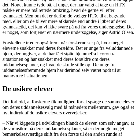
det. Noget kunne tyde på, at unge, der har valgt at tage en HTX,
måske er mere målrettede omkring, hvad de gerne vil efter
gymnasiet. Men om det er derfor, de vælger HTX til at begynde
med, eller om de bliver mere afklarede end andre i løbet af deres
gymnasietid, det kan vi ikke svare på ud fra vores undersøgelse. Det
er noget, som fortjener en nærmere undersøgelse, siger Astrid Olsen.
Forskellene træder også frem, når forskerne ser på, hvor meget
eleverne snakker med deres forældre. Det er unge fra veluddannede
hjem, der angiver, at de har fået støtte hjemmefra i corona-
situationen og har snakket med deres forældre om deres
uddannelsesplaner, og hvad de skulle stille op. De unge fra
uddannelsesfremmede hjem har derimod selv været nødt til at
manøvrere i situationen.
De usikre elever
Det forhold, at forskerne fik mulighed for at spørge de samme elever
om deres uddannelsesvalg med få måneders mellemrum, gav også et
nyt indtryk af de usikre elevers overvejelser.
– Når vi kiggede på udviklingen blandt de elever, som selv angav, at
de var usikre på deres uddannelsesplaner, så er der nogle meget
bemærkelsesværdige skift fra den første til den anden runde af