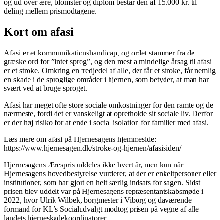
og ud over ære, blomster og diplom består den af 15.000 kr. til
deling mellem prismodtagene.
Kort om afasi
Afasi er et kommunikationshandicap, og ordet stammer fra de
græske ord for ”intet sprog”, og den mest almindelige årsag til afasi
er et stroke. Omkring en tredjedel af alle, der får et stroke, får nemlig
en skade i de sproglige områder i hjernen, som betyder, at man har
svært ved at bruge sproget.
Afasi har meget ofte store sociale omkostninger for den ramte og de
nærmeste, fordi det er vanskeligt at opretholde sit sociale liv. Derfor
er der høj risiko for at ende i social isolation for familier med afasi.
Læs mere om afasi på Hjernesagens hjemmeside:
https://www.hjernesagen.dk/stroke-og-hjernen/afasisiden/
Hjernesagens Ærespris uddeles ikke hvert år, men kun når
Hjernesagens hovedbestyrelse vurderer, at der er enkeltpersoner eller
institutioner, som har gjort en helt særlig indsats for sagen. Sidst
prisen blev uddelt var på Hjernesagens repræsentantskabsmøde i
2022, hvor Ulrik Wilbek, borgmester i Viborg og daværende
formand for KL’s Socialudvalgt modtog prisen på vegne af alle
landets hjerneskadekoordinatorer.