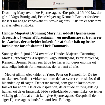
Dronning Mary overrakte Hjernesagens Ærespris på 15.000 kr., der
går til Yago Bundgaard, Peter Meyer og Kenneth Bremer for deres
indsats for at øge kendskabet til stroke og afasi. Alle tre er selv ramt
af afasi efter et stroke.
Hendes Majestæt Dronning Mary har uddelt Hjernesagens
Ærespris på vegne af foreningen – og modtagerne er tre herrer
fra Aarhus, der arbejder indædt for at skabe håb og bedre
forholdene for afasiramte i hele Danmark.
Søndag den 2. juni 2024 overrakte Hendes Majestæt Dronning
Mary Hjernesagens Ærespris til Yago Bundgaard, Peter Meyer og
Kenneth Bremer. Prisen går til de tre herrer for deres enorme og
utrættelige indsats for mennesker, der er ramt af afasi.
– Med et glimt i øjet kalder vi Yago, Peter og Kenneth for De tre
musketerer, fordi det virker, som om de har svoret en troskabsed til
hinanden og til sagen. Det er tre mænd, som gør en kæmpestor
forskel for andre. De er en inspiration, de er fulde af livsglæde og
humør, og de er fantastisk både vedholdende og energiske, og jeg er
virkelig glad for, at vi i år kan give Hjernesagens Ærespris til dem,
siger Hjernesagens landsformand Jens Bilberg.