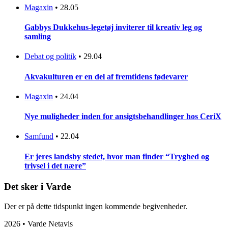
Magaxin
•
28.05
Gabbys Dukkehus-legetøj inviterer til kreativ leg og
samling
Debat og politik
•
29.04
Akvakulturen er en del af fremtidens fødevarer
Magaxin
•
24.04
Nye muligheder inden for ansigtsbehandlinger hos CeriX
Samfund
•
22.04
Er jeres landsby stedet, hvor man finder “Tryghed og
trivsel i det nære”
Det sker i Varde
Der er på dette tidspunkt ingen kommende begivenheder.
2026 • Varde Netavis