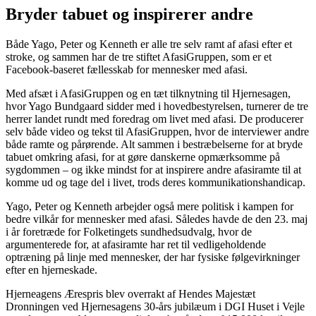
Bryder tabuet og inspirerer andre
Både Yago, Peter og Kenneth er alle tre selv ramt af afasi efter et
stroke, og sammen har de tre stiftet AfasiGruppen, som er et
Facebook-baseret fællesskab for mennesker med afasi.
Med afsæt i AfasiGruppen og en tæt tilknytning til Hjernesagen,
hvor Yago Bundgaard sidder med i hovedbestyrelsen, turnerer de tre
herrer landet rundt med foredrag om livet med afasi. De producerer
selv både video og tekst til AfasiGruppen, hvor de interviewer andre
både ramte og pårørende. Alt sammen i bestræbelserne for at bryde
tabuet omkring afasi, for at gøre danskerne opmærksomme på
sygdommen – og ikke mindst for at inspirere andre afasiramte til at
komme ud og tage del i livet, trods deres kommunikationshandicap.
Yago, Peter og Kenneth arbejder også mere politisk i kampen for
bedre vilkår for mennesker med afasi. Således havde de den 23. maj
i år foretræde for Folketingets sundhedsudvalg, hvor de
argumenterede for, at afasiramte har ret til vedligeholdende
optræning på linje med mennesker, der har fysiske følgevirkninger
efter en hjerneskade.
Hjerneagens Ærespris blev overrakt af Hendes Majestæt
Dronningen ved Hjernesagens 30-års jubilæum i DGI Huset i Vejle