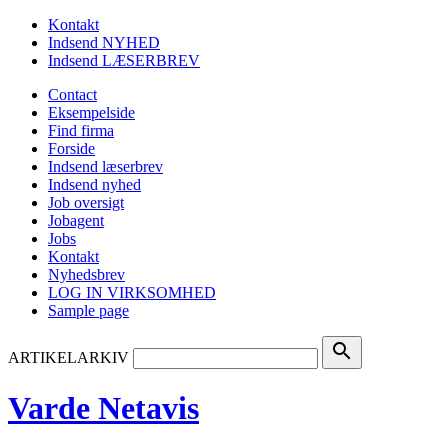
Kontakt
Indsend NYHED
Indsend LÆSERBREV
Contact
Eksempelside
Find firma
Forside
Indsend læserbrev
Indsend nyhed
Job oversigt
Jobagent
Jobs
Kontakt
Nyhedsbrev
LOG IN VIRKSOMHED
Sample page
search
ARTIKELARKIV
Varde Netavis