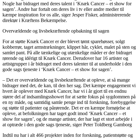
Nogle har bidraget med deres talent i ‘Knæk Cancer – et show for
sagen’. Andre har fortalt om deres liv i tv eller andre medier til
kæmpe inspiration for os alle, siger Jesper Fisker, administrerende
direktør i Kræftens Bekæmpelse.
Overvældende og livsbekræftende opbakning til sagen
For at støtte Knæk Cancer er der blevet tømt sparebøsser, solgt
kobberrør, taget armstrækninger, klippet hår, cyklet, malet på sten og
samlet pant. På alle tænkelige og utænkelige måder er der bidraget
rørende og idérigt til Knæk Cancer. Derudover har 16 artister og
artistgrupper i år bidraget med deres talenter til at underholde i den
gode sags tjeneste i ‘Knæk Cancer – et show for sagen’.
– Det er overvældende og livsbekræftende at opleve, at så mange
bidrager med det, de kan, til den her sag. Det kæmpe engagement vi
hvert år oplever med Knæk Cancer, har vi i år gjort til en endnu
større del af indsamlingsshowet for at sætte fokus på sygdommen på
en ny måde, og samtidig samle penge ind til forskning, forebyggelse
og støtte til patienter og pårørende. Det er en kæmpe fornøjelse at
opleve, at befolkningen har taget godt imod ‘Knæk Cancer – et
show for sagen’, og de mange artister, der har lagt et stort arbejde i
at optræde i den gode sags tjeneste, siger Peter Toldberg Gamborg
Indtil nu har i alt 466 projekter inden for forskning, patientstøtte og