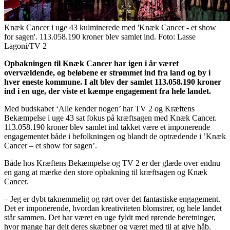
Knæk Cancer i uge 43 kulminerede med 'Knæk Cancer - et show
for sagen'. 113.058.190 kroner blev samlet ind. Foto: Lasse
Lagoni/TV 2
Opbakningen til Knæk Cancer har igen i år været
overvældende, og beløbene er strømmet ind fra land og by i
hver eneste kommune. I alt blev der samlet 113.058.190 kroner
ind i en uge, der viste et kæmpe engagement fra hele landet.
Med budskabet ‘Alle kender nogen’ har TV 2 og Kræftens
Bekæmpelse i uge 43 sat fokus på kræftsagen med Knæk Cancer.
113.058.190 kroner blev samlet ind takket være et imponerende
engagementet både i befolkningen og blandt de optrædende i ’Knæk
Cancer – et show for sagen’.
Både hos Kræftens Bekæmpelse og TV 2 er der glæde over endnu
en gang at mærke den store opbakning til kræftsagen og Knæk
Cancer.
– Jeg er dybt taknemmelig og rørt over det fantastiske engagement.
Det er imponerende, hvordan kreativiteten blomstrer, og hele landet
står sammen. Det har været en uge fyldt med rørende beretninger,
hvor mange har delt deres skæbner og været med til at give håb.