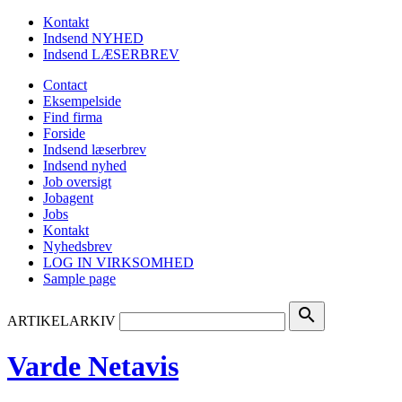
Kontakt
Indsend NYHED
Indsend LÆSERBREV
Contact
Eksempelside
Find firma
Forside
Indsend læserbrev
Indsend nyhed
Job oversigt
Jobagent
Jobs
Kontakt
Nyhedsbrev
LOG IN VIRKSOMHED
Sample page
search
ARTIKELARKIV
Varde Netavis