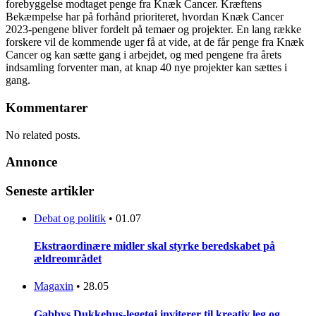
forebyggelse modtaget penge fra Knæk Cancer. Kræftens
Bekæmpelse har på forhånd prioriteret, hvordan Knæk Cancer
2023-pengene bliver fordelt på temaer og projekter. En lang række
forskere vil de kommende uger få at vide, at de får penge fra Knæk
Cancer og kan sætte gang i arbejdet, og med pengene fra årets
indsamling forventer man, at knap 40 nye projekter kan sættes i
gang.
Kommentarer
No related posts.
Annonce
Seneste artikler
Debat og politik
•
01.07
Ekstraordinære midler skal styrke beredskabet på
ældreområdet
Magaxin
•
28.05
Gabbys Dukkehus-legetøj inviterer til kreativ leg og