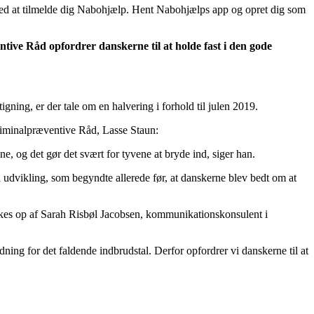
ved at tilmelde dig Nabohjælp. Hent Nabohjælps app og opret dig som
ntive Råd opfordrer danskerne til at holde fast i den gode
igning, er der tale om en halvering i forhold til julen 2019.
Kriminalpræventive Råd, Lasse Staun:
ene, og det gør det svært for tyvene at bryde ind, siger han.
 udvikling, som begyndte allerede før, at danskerne blev bedt om at
akkes op af Sarah Risbøl Jacobsen, kommunikationskonsulent i
ing for det faldende indbrudstal. Derfor opfordrer vi danskerne til at