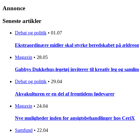
Annonce
Seneste artikler
Debat og politik
•
01.07
Ekstraordinære midler skal styrke beredskabet på ældreo
Magaxin
•
28.05
Gabbys Dukkehus-legetøj inviterer til kreativ leg og samlin
Debat og politik
•
29.04
Akvakulturen er en del af fremtidens fødevarer
Magaxin
•
24.04
Nye muligheder inden for ansigtsbehandlinger hos CeriX
Samfund
•
22.04