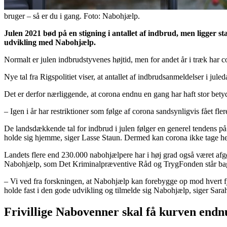
bruger – så er du i gang. Foto: Nabohjælp.
Julen 2021 bød på en stigning i antallet af indbrud, men ligger s
udvikling med Nabohjælp.
Normalt er julen indbrudstyvenes højtid, men for andet år i træk har 
Nye tal fra Rigspolitiet viser, at antallet af indbrudsanmeldelser i jul
Det er derfor nærliggende, at corona endnu en gang har haft stor bet
– Igen i år har restriktioner som følge af corona sandsynligvis fået fler
De landsdækkende tal for indbrud i julen følger en generel tendens på
holde sig hjemme, siger Lasse Staun. Dermed kan corona ikke tage he
Landets flere end 230.000 nabohjælpere har i høj grad også været afg
Nabohjælp, som Det Kriminalpræventive Råd og TrygFonden står ba
– Vi ved fra forskningen, at Nabohjælp kan forebygge op mod hvert fje
holde fast i den gode udvikling og tilmelde sig Nabohjælp, siger Sara
Frivillige Nabovenner skal få kurven endn