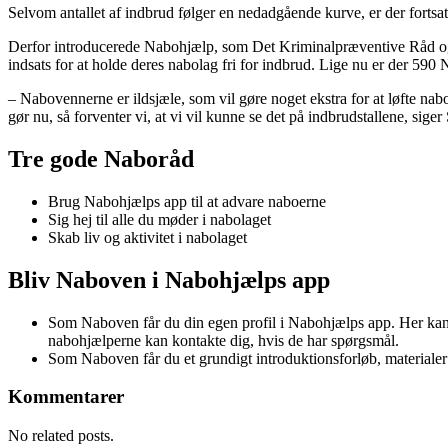
Selvom antallet af indbrud følger en nedadgående kurve, er der forts
Derfor introducerede Nabohjælp, som Det Kriminalpræventive Råd og T
indsats for at holde deres nabolag fri for indbrud. Lige nu er der 590 
– Nabovennerne er ildsjæle, som vil gøre noget ekstra for at løfte na
gør nu, så forventer vi, at vi vil kunne se det på indbrudstallene, sige
Tre gode Naboråd
Brug Nabohjælps app til at advare naboerne
Sig hej til alle du møder i nabolaget
Skab liv og aktivitet i nabolaget
Bliv Naboven i Nabohjælps app
Som Naboven får du din egen profil i Nabohjælps app. Her kan 
nabohjælperne kan kontakte dig, hvis de har spørgsmål.
Som Naboven får du et grundigt introduktionsforløb, materialer 
Kommentarer
No related posts.