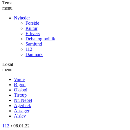
Tema
menu
Nyheder
Forside
Kultur
Erhverv
Debat og politik
Samfund
112
Danmark
Lokal
menu
Varde
Ølgod
Oksbøl
Tistrup
Nr. Nebel
Agerbæk
Ansager
Alslev
112
•
06.01.22