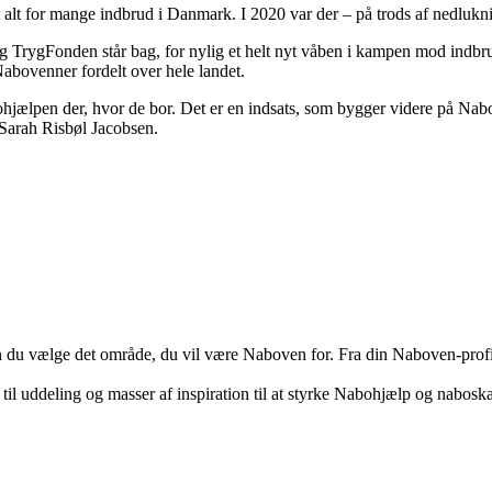
at alt for mange indbrud i Danmark. I 2020 var der – på trods af nedlu
rygFonden står bag, for nylig et helt nyt våben i kampen mod indbrud 
Nabovenner fordelt over hele landet.
bohjælpen der, hvor de bor. Det er en indsats, som bygger videre på Na
r Sarah Risbøl Jacobsen.
du vælge det område, du vil være Naboven for. Fra din Naboven-profil 
til uddeling og masser af inspiration til at styrke Nabohjælp og naboska