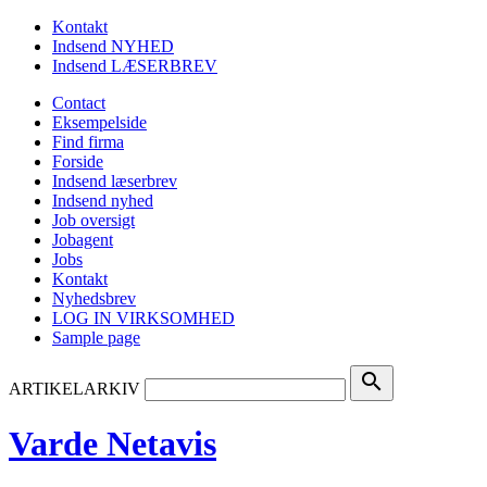
Kontakt
Indsend NYHED
Indsend LÆSERBREV
Contact
Eksempelside
Find firma
Forside
Indsend læserbrev
Indsend nyhed
Job oversigt
Jobagent
Jobs
Kontakt
Nyhedsbrev
LOG IN VIRKSOMHED
Sample page
search
ARTIKELARKIV
Varde Netavis