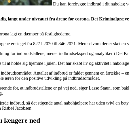
Du kan forebygge indbrud i dit nabolag 
tadig langt under niveauet fra årene før corona. Det Kriminalpræve
corona lagt en dæmper på festlighederne.
edagene er steget fra 827 i 2020 til 846 2021. Men selvom der er sket en st
ydning for indbrudstallene, mener indbrudsekspert og analytiker i Det 
e til at holde sig hjemme i julen. Det har skabt liv og aktivitet i nabolag
 indbrudsområdet. Antallet af indbrud er faldet gennem en årrække – en
le æren for den positive udvikling på indbrudsområdet.
ørende for, at indbrudstallene er på vej ned, siger Lasse Staun, som b
g.
rde indbrud, så det stigende antal nabohjælpere har uden tvivl en betydn
h Risbøl Jacobsen.
u længere ned