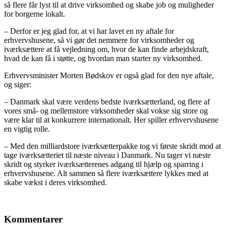
så flere får lyst til at drive virksomhed og skabe job og muligheder
for borgerne lokalt.
– Derfor er jeg glad for, at vi har lavet en ny aftale for
erhvervshusene, så vi gør det nemmere for virksomheder og
iværksættere at få vejledning om, hvor de kan finde arbejdskraft,
hvad de kan få i støtte, og hvordan man starter ny virksomhed.
Erhvervsminister Morten Bødskov er også glad for den nye aftale,
og siger:
– Danmark skal være verdens bedste iværksætterland, og flere af
vores små- og mellemstore virksomheder skal vokse sig store og
være klar til at konkurrere internationalt. Her spiller erhvervshusene
en vigtig rolle.
– Med den milliardstore iværksætterpakke tog vi første skridt mod at
tage iværksætteriet til næste niveau i Danmark. Nu tager vi næste
skridt og styrker iværksætterenes adgang til hjælp og sparring i
erhvervshusene. Alt sammen så flere iværksættere lykkes med at
skabe vækst i deres virksomhed.
Kommentarer