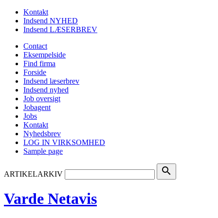
Kontakt
Indsend NYHED
Indsend LÆSERBREV
Contact
Eksempelside
Find firma
Forside
Indsend læserbrev
Indsend nyhed
Job oversigt
Jobagent
Jobs
Kontakt
Nyhedsbrev
LOG IN VIRKSOMHED
Sample page
search
ARTIKELARKIV
Varde Netavis