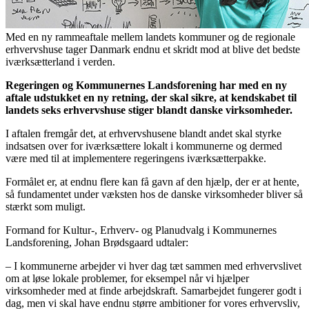
Med en ny rammeaftale mellem landets kommuner og de regionale
erhvervshuse tager Danmark endnu et skridt mod at blive det bedste
iværksætterland i verden.
Regeringen og Kommunernes Landsforening har med en ny
aftale udstukket en ny retning, der skal sikre, at kendskabet til
landets seks erhvervshuse stiger blandt danske virksomheder.
I aftalen fremgår det, at erhvervshusene blandt andet skal styrke
indsatsen over for iværksættere lokalt i kommunerne og dermed
være med til at implementere regeringens iværksætterpakke.
Formålet er, at endnu flere kan få gavn af den hjælp, der er at hente,
så fundamentet under væksten hos de danske virksomheder bliver så
stærkt som muligt.
Formand for Kultur-, Erhverv- og Planudvalg i Kommunernes
Landsforening, Johan Brødsgaard udtaler:
– I kommunerne arbejder vi hver dag tæt sammen med erhvervslivet
om at løse lokale problemer, for eksempel når vi hjælper
virksomheder med at finde arbejdskraft. Samarbejdet fungerer godt i
dag, men vi skal have endnu større ambitioner for vores erhvervsliv,