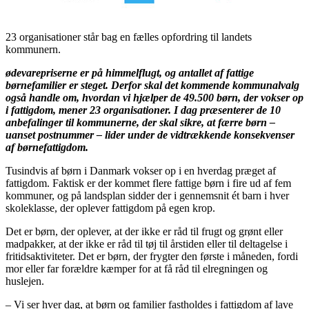
23 organisationer står bag en fælles opfordring til landets
kommunern.
ødevarepriserne er på himmelflugt, og antallet af fattige
børnefamilier er steget. Derfor skal det kommende kommunalvalg
også handle om, hvordan vi hjælper de 49.500 børn, der vokser op
i fattigdom, mener 23 organisationer. I dag præsenterer de 10
anbefalinger til kommunerne, der skal sikre, at færre børn –
uanset postnummer – lider under de vidtrækkende konsekvenser
af børnefattigdom.
Tusindvis af børn i Danmark vokser op i en hverdag præget af
fattigdom. Faktisk er der kommet flere fattige børn i fire ud af fem
kommuner, og på landsplan sidder der i gennemsnit ét barn i hver
skoleklasse, der oplever fattigdom på egen krop.
Det er børn, der oplever, at der ikke er råd til frugt og grønt eller
madpakker, at der ikke er råd til tøj til årstiden eller til deltagelse i
fritidsaktiviteter. Det er børn, der frygter den første i måneden, fordi
mor eller far forældre kæmper for at få råd til elregningen og
huslejen.
– Vi ser hver dag, at børn og familier fastholdes i fattigdom af lave