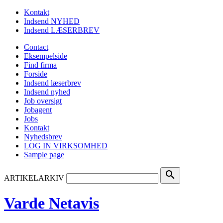
Kontakt
Indsend NYHED
Indsend LÆSERBREV
Contact
Eksempelside
Find firma
Forside
Indsend læserbrev
Indsend nyhed
Job oversigt
Jobagent
Jobs
Kontakt
Nyhedsbrev
LOG IN VIRKSOMHED
Sample page
search
ARTIKELARKIV
Varde Netavis