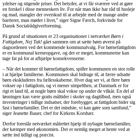
ydelser og stigende priser. Det betyder, at vi får sværere ved at gøre
en forskel i disse menneskers liv. For når man ikke har råd til husleje
og mad, mangler der overskud til at arbejde med de mange andre
barrierer, man møder i livet,” siger Signe Færch, forkvinde for
Dansk Socialrådgiverforening.
På grund af situationen er 23 organisationer i netværket
Børn i
Fattigdom, Nej Tak!
gået sammen om at sætte børn øverst på
dagsordenen ved det kommende kommunalvalg. For børnefattigdom
er en kommunal kerneopgave, og der er meget, kommunerne kan
tage fat på for at afhjælpe konsekvenserne.
– Når det kommer til børnefattigdom, spiller kommunen en stor rolle
i at hjælpe familierne. Kommunen skal bidrage til, at færre udsatte
børn ekskluderes fra fællesskaberne. Hver dag ser vi, at flere børn
vokser op i fattigdom, og vi mener simpelthen, at Danmark er for
rigt et land til, at nogle børn skal vokse op under de vilkår. En del af
løsningen kan være gratis måltider i skoler og dagtilbud, men også
investeringer i tidlige indsatser, der forebygger, at fattigdom bider sig
fast i børnefamilier. Det er det mindste, vi kan gøre som samfund,”
siger Jeanette Bauer, chef for Kirkens Korshær.
Derfor foreslår netværket målrettet hjælp til nybagte børnefamilier,
der kæmper med økonomien. Der er nemlig meget at hente ved at
sætte ind tidligt og præcist.