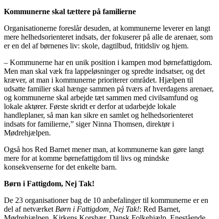
Kommunerne skal tættere på familierne
Organisationerne foreslår desuden, at kommunerne leverer en langt
mere helhedsorienteret indsats, der fokuserer på alle de arenaer, som
er en del af børnenes liv: skole, dagtilbud, fritidsliv og hjem.
– Kommunerne har en unik position i kampen mod børnefattigdom.
Men man skal væk fra lappeløsninger og spredte indsatser, og det
kræver, at man i kommunerne prioriterer området. Hjælpen til
udsatte familier skal hænge sammen på tværs af hverdagens arenaer,
og kommunerne skal arbejde tæt sammen med civilsamfund og
lokale aktører. Første skridt er derfor at udarbejde lokale
handleplaner, så man kan sikre en samlet og helhedsorienteret
indsats for familierne,” siger Ninna Thomsen, direktør i
Mødrehjælpen.
Også hos Red Barnet mener man, at kommunerne kan gøre langt
mere for at komme børnefattigdom til livs og mindske
konsekvenserne for det enkelte barn.
Børn i Fattigdom, Nej Tak!
De 23 organisationer bag de 10 anbefalinger til kommunerne er en
del af netværket
Børn i Fattigdom, Nej Tak!
: Red Barnet,
Mødrehjælpen, Kirkens Korshær, Dansk Folkehjælp, Enestående