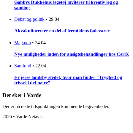
Gabbys Dukkehus-legetøj inviterer til kreativ leg og
samling
Debat og politik
•
29.04
Akvakulturen er en del af fremtidens fødevarer
Magaxin
•
24.04
Nye muligheder inden for ansigtsbehandlinger hos CeriX
Samfund
•
22.04
Er jeres landsby stedet, hvor man finder “Tryghed og
trivsel i det nære”
Det sker i Varde
Der er på dette tidspunkt ingen kommende begivenheder.
2026 • Varde Netavis