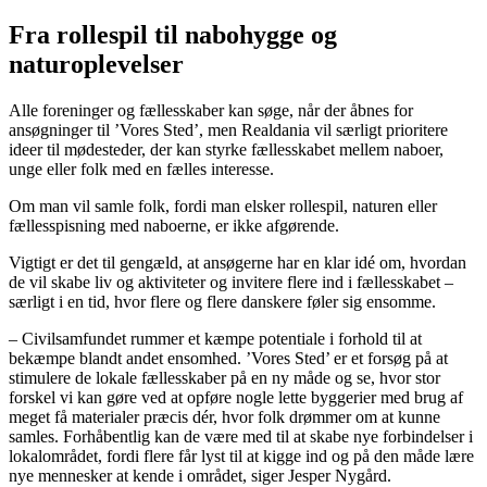
Fra rollespil til nabohygge og
naturoplevelser
Alle foreninger og fællesskaber kan søge, når der åbnes for
ansøgninger til ’Vores Sted’, men Realdania vil særligt prioritere
ideer til mødesteder, der kan styrke fællesskabet mellem naboer,
unge eller folk med en fælles interesse.
Om man vil samle folk, fordi man elsker rollespil, naturen eller
fællesspisning med naboerne, er ikke afgørende.
Vigtigt er det til gengæld, at ansøgerne har en klar idé om, hvordan
de vil skabe liv og aktiviteter og invitere flere ind i fællesskabet –
særligt i en tid, hvor flere og flere danskere føler sig ensomme.
– Civilsamfundet rummer et kæmpe potentiale i forhold til at
bekæmpe blandt andet ensomhed. ’Vores Sted’ er et forsøg på at
stimulere de lokale fællesskaber på en ny måde og se, hvor stor
forskel vi kan gøre ved at opføre nogle lette byggerier med brug af
meget få materialer præcis dér, hvor folk drømmer om at kunne
samles. Forhåbentlig kan de være med til at skabe nye forbindelser i
lokalområdet, fordi flere får lyst til at kigge ind og på den måde lære
nye mennesker at kende i området, siger Jesper Nygård.