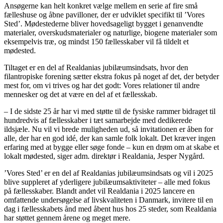
Ansøgerne kan helt konkret vælge mellem en serie af fire små
fælleshuse og åbne pavilloner, der er udviklet specifikt til ’Vores
Sted’. Mødestederne bliver hovedsageligt bygget i genanvendte
materialer, overskudsmaterialer og naturlige, biogene materialer som
eksempelvis træ, og mindst 150 fællesskaber vil få tildelt et
mødested.
Tiltaget er en del af Realdanias jubilæumsindsats, hvor den
filantropiske forening sætter ekstra fokus på noget af det, der betyder
mest for, om vi trives og har det godt: Vores relationer til andre
mennesker og det at være en del af et fællesskab.
– I de sidste 25 år har vi med støtte til de fysiske rammer bidraget til
hundredvis af fællesskaber i tæt samarbejde med dedikerede
ildsjæle. Nu vil vi brede muligheden ud, så invitationen er åben for
alle, der har en god idé, der kan samle folk lokalt. Det kræver ingen
erfaring med at bygge eller søge fonde – kun en drøm om at skabe et
lokalt mødested, siger adm. direktør i Realdania, Jesper Nygård.
’Vores Sted’ er en del af Realdanias jubilæumsindsats og vil i 2025
blive suppleret af yderligere jubilæumsaktiviteter – alle med fokus
på fællesskaber. Blandt andet vil Realdania i 2025 lancere en
omfattende undersøgelse af livskvaliteten i Danmark, invitere til en
dag i fællesskabets ånd med åbent hus hos 25 steder, som Realdania
har støttet gennem årene og meget mere.