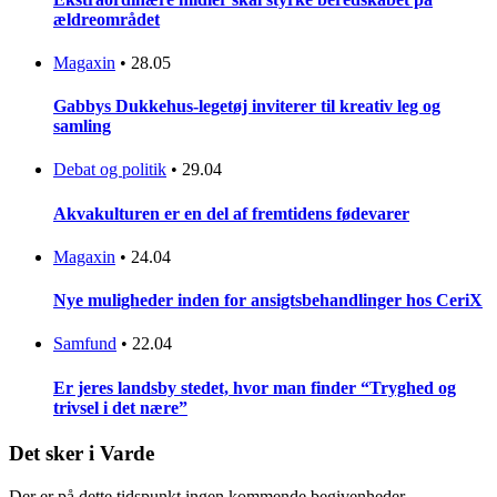
ældreområdet
Magaxin
•
28.05
Gabbys Dukkehus-legetøj inviterer til kreativ leg og
samling
Debat og politik
•
29.04
Akvakulturen er en del af fremtidens fødevarer
Magaxin
•
24.04
Nye muligheder inden for ansigtsbehandlinger hos CeriX
Samfund
•
22.04
Er jeres landsby stedet, hvor man finder “Tryghed og
trivsel i det nære”
Det sker i Varde
Der er på dette tidspunkt ingen kommende begivenheder.