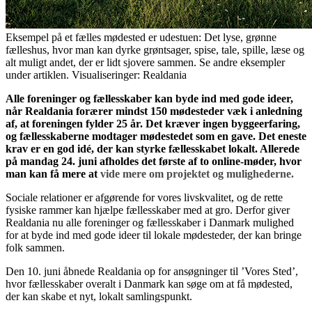
Eksempel på et fælles mødested er udestuen: Det lyse, grønne
fælleshus, hvor man kan dyrke grøntsager, spise, tale, spille, læse og
alt muligt andet, der er lidt sjovere sammen. Se andre eksempler
under artiklen. Visualiseringer: Realdania
Alle foreninger og fællesskaber kan byde ind med gode ideer,
når Realdania forærer mindst 150 mødesteder væk i anledning
af, at foreningen fylder 25 år. Det kræver ingen byggeerfaring,
og fællesskaberne modtager mødestedet som en gave. Det eneste
krav er en god idé, der kan styrke fællesskabet lokalt. Allerede
på mandag 24. juni afholdes det første af to online-møder, hvor
man kan få mere at
vide mere om projektet og mulighederne.
Sociale relationer er afgørende for vores livskvalitet, og de rette
fysiske rammer kan hjælpe fællesskaber med at gro. Derfor giver
Realdania nu alle foreninger og fællesskaber i Danmark mulighed
for at byde ind med gode ideer til lokale mødesteder, der kan bringe
folk sammen.
Den 10. juni åbnede Realdania op for ansøgninger til ’Vores Sted’,
hvor fællesskaber overalt i Danmark kan søge om at få mødested,
der kan skabe et nyt, lokalt samlingspunkt.