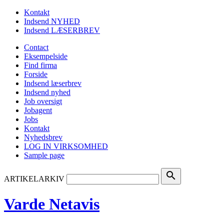
Kontakt
Indsend NYHED
Indsend LÆSERBREV
Contact
Eksempelside
Find firma
Forside
Indsend læserbrev
Indsend nyhed
Job oversigt
Jobagent
Jobs
Kontakt
Nyhedsbrev
LOG IN VIRKSOMHED
Sample page
search
ARTIKELARKIV
Varde Netavis