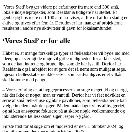
’Vores Sted’ bygger videre på erfaringer fra mere end 300 små,
lokale ildsjæleprojekter, som Realdania tidligere har støttet. Et
genbesøg hos mere end 100 af disse viser, at fire ud af fem stadig er
aktive og trives efter fem år. Derudover har mange af projekterne
resulteret i andre nye aktiviteter til gavn for lokalsamfundet.
‘Vores Sted’ er for alle
Håbet er, at mange forskellige typer af fællesskaber vil byde ind med
ideer, og at særligt de unge vil gribe muligheden for at få et sted,
som de kan indrette og bruge, lige som de har lyst til. Derfor har
Realdania også arbejdet for at gøre det så nemt som muligt at søge,
ligesom fællesskaberne ikke selv – som sædvanligvis er et vilkår –
skal komme med penge.
– Vores erfaring er, at byggeprocesser kan suge meget tid og energi,
når det ikke er noget, man er vant til. Derfor har vi fået udviklet en
serie af små fælleshuse og åbne pavilloner, som fællesskaberne kan
vælge imellem, når de søger. På den måde tager vi os af byggeriet,
og så kan ansøgerne fokusere på at skabe nogle vedkommende og
inkluderende fællesskaber, siger Jesper Nygård.
Første frist for at søge om et mødested er den 1. oktober 2024, og
der vil komme flere ansøgningsfrister i 2025.