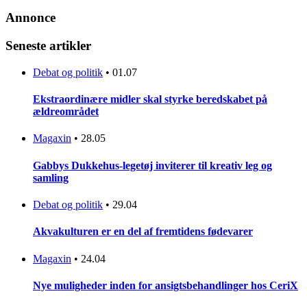
Annonce
Seneste artikler
Debat og politik
•
01.07
Ekstraordinære midler skal styrke beredskabet på
ældreområdet
Magaxin
•
28.05
Gabbys Dukkehus-legetøj inviterer til kreativ leg og
samling
Debat og politik
•
29.04
Akvakulturen er en del af fremtidens fødevarer
Magaxin
•
24.04
Nye muligheder inden for ansigtsbehandlinger hos CeriX