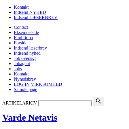
Kontakt
Indsend NYHED
Indsend LÆSERBREV
Contact
Eksempelside
Find firma
Forside
Indsend læserbrev
Indsend nyhed
Job oversigt
Jobagent
Jobs
Kontakt
Nyhedsbrev
LOG IN VIRKSOMHED
Sample page
search
ARTIKELARKIV
Varde Netavis