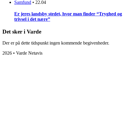
Samfund
•
22.04
Er jeres landsby stedet, hvor man finder “Tryghed og
trivsel i det nære”
Det sker i Varde
Der er på dette tidspunkt ingen kommende begivenheder.
2026 • Varde Netavis