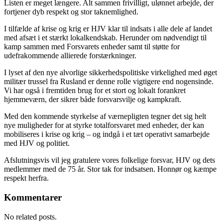
Listen er meget længere. Alt sammen frivilligt, ulønnet arbejde, der
fortjener dyb respekt og stor taknemlighed.
I tilfælde af krise og krig er HJV klar til indsats i alle dele af landet
med afsæt i et stærkt lokalkendskab. Herunder om nødvendigt til
kamp sammen med Forsvarets enheder samt til støtte for
udefrakommende allierede forstærkninger.
I lyset af den nye alvorlige sikkerhedspolitiske virkelighed med øget
militær trussel fra Rusland er denne rolle vigtigere end nogensinde.
Vi har også i fremtiden brug for et stort og lokalt forankret
hjemmeværn, der sikrer både forsvarsvilje og kampkraft.
Med den kommende styrkelse af værnepligten tegner det sig helt
nye muligheder for at styrke totalforsvaret med enheder, der kan
mobiliseres i krise og krig – og indgå i et tæt operativt samarbejde
med HJV og politiet.
Afslutningsvis vil jeg gratulere vores folkelige forsvar, HJV og dets
medlemmer med de 75 år. Stor tak for indsatsen. Honnør og kæmpe
respekt herfra.
Kommentarer
No related posts.