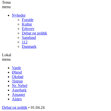
Tema
menu
Nyheder
Forside
Kultur
Erhverv
Debat og politik
Samfund
112
Danmark
Lokal
menu
Varde
Ølgod
Oksbøl
Tistrup
Nr. Nebel
Agerbæk
Ansager
Alslev
Debat og politik
•
01.04.24