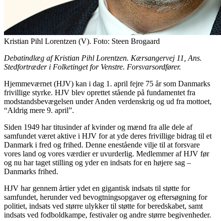
Kristian Pihl Lorentzen (V). Foto: Steen Brogaard
Debatindlæg af Kristian Pihl Lorentzen. Kærsangervej 11, Ans.
Stedfortræder i Folketinget for Venstre. Forsvarsordfører.
Hjemmeværnet (HJV) kan i dag 1. april fejre 75 år som Danmarks
frivillige styrke. HJV blev oprettet stående på fundamentet fra
modstandsbevægelsen under Anden verdenskrig og ud fra mottoet,
“Aldrig mere 9. april”.
Siden 1949 har titusinder af kvinder og mænd fra alle dele af
samfundet været aktive i HJV for at yde deres frivillige bidrag til et
Danmark i fred og frihed. Denne enestående vilje til at forsvare
vores land og vores værdier er uvurderlig. Medlemmer af HJV før
og nu har taget stilling og yder en indsats for en højere sag –
Danmarks frihed.
HJV har gennem årtier ydet en gigantisk indsats til støtte for
samfundet, herunder ved bevogtningsopgaver og eftersøgning for
politiet, indsats ved større ulykker til støtte for beredskabet, samt
indsats ved fodboldkampe, festivaler og andre større begivenheder.