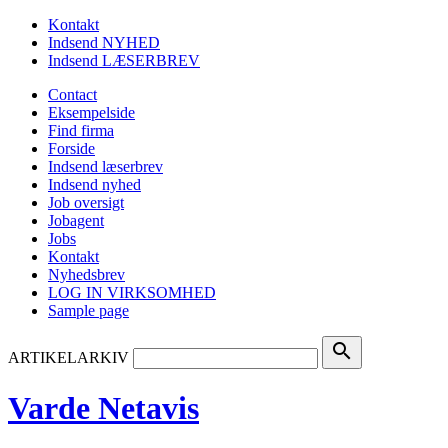
Kontakt
Indsend NYHED
Indsend LÆSERBREV
Contact
Eksempelside
Find firma
Forside
Indsend læserbrev
Indsend nyhed
Job oversigt
Jobagent
Jobs
Kontakt
Nyhedsbrev
LOG IN VIRKSOMHED
Sample page
search
ARTIKELARKIV
Varde Netavis