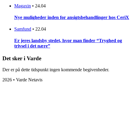
Magaxin
•
24.04
Nye muligheder inden for ansigtsbehandlinger hos CeriX
Samfund
•
22.04
Er jeres landsby stedet, hvor man finder “Tryghed og
trivsel i det nære”
Det sker i Varde
Der er på dette tidspunkt ingen kommende begivenheder.
2026 • Varde Netavis