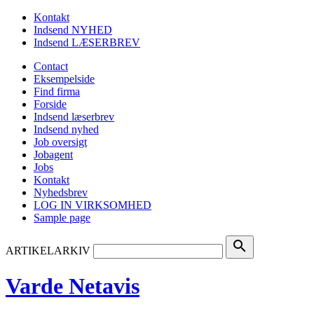
Kontakt
Indsend NYHED
Indsend LÆSERBREV
Contact
Eksempelside
Find firma
Forside
Indsend læserbrev
Indsend nyhed
Job oversigt
Jobagent
Jobs
Kontakt
Nyhedsbrev
LOG IN VIRKSOMHED
Sample page
search
ARTIKELARKIV
Varde Netavis