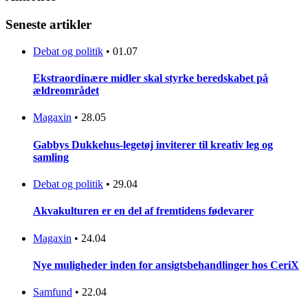
Seneste artikler
Debat og politik
•
01.07
Ekstraordinære midler skal styrke beredskabet på
ældreområdet
Magaxin
•
28.05
Gabbys Dukkehus-legetøj inviterer til kreativ leg og
samling
Debat og politik
•
29.04
Akvakulturen er en del af fremtidens fødevarer
Magaxin
•
24.04
Nye muligheder inden for ansigtsbehandlinger hos CeriX
Samfund
•
22.04