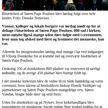
Bisættelsen af Søren Pape Poulsen blev lørdag fulgt over hele
landet. Foto: Danske Netaviser.
Venner, kolleger og lokale borgere var lørdag mødt op for at
deltage i bisættelsen af Søren Pape Poulsen. 800 sad i kirken,
mens mindst ligeså mange uden dørs fulgte med i ceremonien,
hvor man tog afsked med først og fremmest det menneske, han
var.
Allerede fra morgenstunden lørdag stod mange i kø ved indgangen
til Viborg Domkirke for at komme ind og overvære bisættelsen af
Søren Pape Poulsen.
Omkring 350 af domkirkens 800 pladser var reserveret til særligt
indbudte, og de øvrige 450 pladser blev hurtigt fyldt op.
I det smukke kirkerum blev de vidne til en både højtidelig og varm
ceremoni, hvor talerne af henholdsvis biskop Henrik Stubkjær og
partisekretær og Søren Pape Poulsen mangeårige ven, Søren
Vandsø, bragte både tårer og smil frem.
Uden for domkirken og på Nytorv, hvor kirkehandligen blev
transmitteret på storskærm, havde endnu flere trodset kulden for at