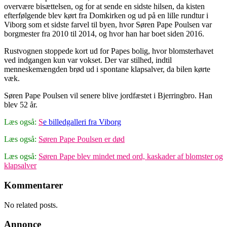
overvære bisættelsen, og for at sende en sidste hilsen, da kisten
efterfølgende blev kørt fra Domkirken og ud på en lille rundtur i
Viborg som et sidste farvel til byen, hvor Søren Pape Poulsen var
borgmester fra 2010 til 2014, og hvor han har boet siden 2016.
Rustvognen stoppede kort ud for Papes bolig, hvor blomsterhavet
ved indgangen kun var vokset. Der var stilhed, indtil
menneskemængden brød ud i spontane klapsalver, da bilen kørte
væk.
Søren Pape Poulsen vil senere blive jordfæstet i Bjerringbro. Han
blev 52 år.
Læs også:
S
e billedgalleri fra Viborg
Læs også:
Søren Pape Poulsen er død
Læs også:
Søren Pape blev mindet med ord, kaskader af blomster og
klapsalver
Kommentarer
No related posts.
Annonce