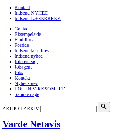
Kontakt
Indsend NYHED
Indsend LÆSERBREV
Contact
Eksempelside
Find firma
Forside
Indsend læserbrev
Indsend nyhed
Job oversigt
Jobagent
Jobs
Kontakt
Nyhedsbrev
LOG IN VIRKSOMHED
Sample page
search
ARTIKELARKIV
Varde Netavis