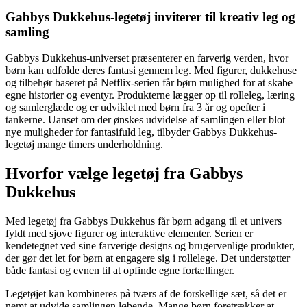
Gabbys Dukkehus-legetøj inviterer til kreativ leg og
samling
Gabbys Dukkehus-universet præsenterer en farverig verden, hvor
børn kan udfolde deres fantasi gennem leg. Med figurer, dukkehuse
og tilbehør baseret på Netflix-serien får børn mulighed for at skabe
egne historier og eventyr. Produkterne lægger op til rolleleg, læring
og samlerglæde og er udviklet med børn fra 3 år og opefter i
tankerne. Uanset om der ønskes udvidelse af samlingen eller blot
nye muligheder for fantasifuld leg, tilbyder Gabbys Dukkehus-
legetøj mange timers underholdning.
Hvorfor vælge legetøj fra Gabbys
Dukkehus
Med legetøj fra Gabbys Dukkehus får børn adgang til et univers
fyldt med sjove figurer og interaktive elementer. Serien er
kendetegnet ved sine farverige designs og brugervenlige produkter,
der gør det let for børn at engagere sig i rollelege. Det understøtter
både fantasi og evnen til at opfinde egne fortællinger.
Legetøjet kan kombineres på tværs af de forskellige sæt, så det er
nemt at udvide samlingen løbende. Mange børn foretrækker at