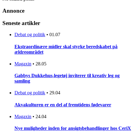
Annonce
Seneste artikler
Debat og politik
•
01.07
Ekstraordinære midler skal styrke beredskabet på
ældreområdet
Magaxin
•
28.05
Gabbys Dukkehus-legetøj inviterer til kreativ leg og
samling
Debat og politik
•
29.04
Akvakulturen er en del af fremtidens fødevarer
Magaxin
•
24.04
Nye muligheder inden for ansigtsbehandlinger hos CeriX