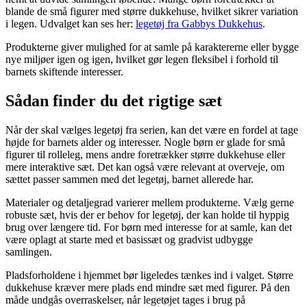
blande de små figurer med større dukkehuse, hvilket sikrer variation
i legen. Udvalget kan ses her:
legetøj fra Gabbys Dukkehus
.
Produkterne giver mulighed for at samle på karaktererne eller bygge
nye miljøer igen og igen, hvilket gør legen fleksibel i forhold til
barnets skiftende interesser.
Sådan finder du det rigtige sæt
Når der skal vælges legetøj fra serien, kan det være en fordel at tage
højde for barnets alder og interesser. Nogle børn er glade for små
figurer til rolleleg, mens andre foretrækker større dukkehuse eller
mere interaktive sæt. Det kan også være relevant at overveje, om
sættet passer sammen med det legetøj, barnet allerede har.
Materialer og detaljegrad varierer mellem produkterne. Vælg gerne
robuste sæt, hvis der er behov for legetøj, der kan holde til hyppig
brug over længere tid. For børn med interesse for at samle, kan det
være oplagt at starte med et basissæt og gradvist udbygge
samlingen.
Pladsforholdene i hjemmet bør ligeledes tænkes ind i valget. Større
dukkehuse kræver mere plads end mindre sæt med figurer. På den
måde undgås overraskelser, når legetøjet tages i brug på