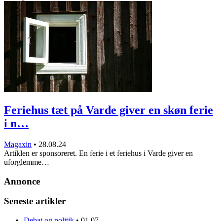
Feriehus tæt på Varde giver en skøn ferie
i n…
Magaxin
•
28.08.24
Artiklen er sponsoreret. En ferie i et feriehus i Varde giver en
uforglemme…
Annonce
Seneste artikler
Debat og politik
•
01.07