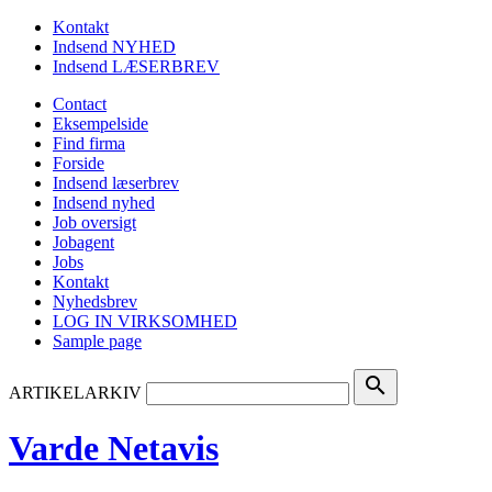
Kontakt
Indsend NYHED
Indsend LÆSERBREV
Contact
Eksempelside
Find firma
Forside
Indsend læserbrev
Indsend nyhed
Job oversigt
Jobagent
Jobs
Kontakt
Nyhedsbrev
LOG IN VIRKSOMHED
Sample page
search
ARTIKELARKIV
Varde Netavis