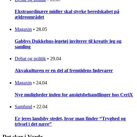
Ekstraordinære midler skal styrke beredskabet på
ældreområdet
Magaxin
•
28.05
Gabbys Dukkehus-legetøj inviterer til kreativ leg og
samling
Debat og politik
•
29.04
Akvakulturen er en del af fremtidens fødevarer
Magaxin
•
24.04
Nye muligheder inden for ansigtsbehandlinger hos CeriX
Samfund
•
22.04
Er jeres landsby stedet, hvor man finder “Tryghed og
trivsel i det nære”
Det sker i Varde