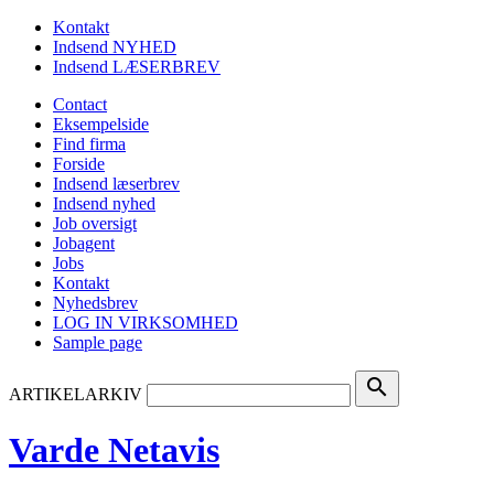
Kontakt
Indsend NYHED
Indsend LÆSERBREV
Contact
Eksempelside
Find firma
Forside
Indsend læserbrev
Indsend nyhed
Job oversigt
Jobagent
Jobs
Kontakt
Nyhedsbrev
LOG IN VIRKSOMHED
Sample page
search
ARTIKELARKIV
Varde Netavis