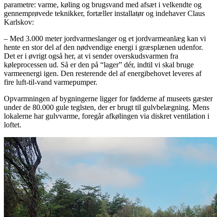
parametre: varme, køling og brugsvand med afsæt i velkendte og
gennemprøvede teknikker, fortæller installatør og indehaver Claus
Karlskov:
– Med 3.000 meter jordvarmeslanger og et jordvarmeanlæg kan vi
hente en stor del af den nødvendige energi i græsplænen udenfor.
Det er i øvrigt også her, at vi sender overskudsvarmen fra
køleprocessen ud. Så er den på “lager” dér, indtil vi skal bruge
varmeenergi igen. Den resterende del af energibehovet leveres af
fire luft-til-vand varmepumper.
Opvarmningen af bygningerne ligger for fødderne af museets gæster
under de 80.000 gule teglsten, der er brugt til gulvbelægning. Mens
lokalerne har gulvvarme, foregår afkølingen via diskret ventilation i
loftet.