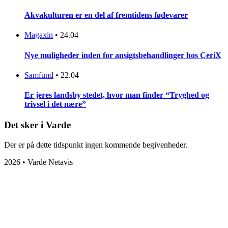
Akvakulturen er en del af fremtidens fødevarer
Magaxin
•
24.04
Nye muligheder inden for ansigtsbehandlinger hos CeriX
Samfund
•
22.04
Er jeres landsby stedet, hvor man finder “Tryghed og
trivsel i det nære”
Det sker i Varde
Der er på dette tidspunkt ingen kommende begivenheder.
2026 • Varde Netavis