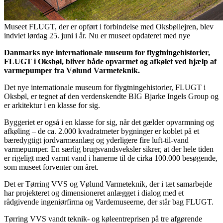
Museet FLUGT, der er opført i forbindelse med Oksbøllejren, blev
indviet lørdag 25. juni i år. Nu er museet opdateret med nye
Danmarks nye internationale museum for flygtningehistorier,
FLUGT i Oksbøl, bliver både opvarmet og afkølet ved hjælp af
varmepumper fra Vølund Varmeteknik.
Det nye internationale museum for flygtningehistorier, FLUGT i
Oksbøl, er tegnet af den verdenskendte BIG Bjarke Ingels Group og
er arkitektur i en klasse for sig.
Byggeriet er også i en klasse for sig, når det gælder opvarmning og
afkøling – de ca. 2.000 kvadratmeter bygninger er koblet på et
bæredygtigt jordvarmeanlæg og yderligere fire luft-til-vand
varmepumper. En særlig brugsvandsveksler sikrer, at der hele tiden
er rigeligt med varmt vand i hanerne til de cirka 100.000 besøgende,
som museet forventer om året.
Det er Tørring VVS og Vølund Varmeteknik, der i tæt samarbejde
har projekteret og dimensioneret anlægget i dialog med et
rådgivende ingeniørfirma og Vardemuseerne, der står bag FLUGT.
Tørring VVS vandt teknik- og køleentreprisen på tre afgørende