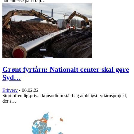
uddannelse på 110 p…
Grønt fyrtårn: Nationalt center skal gøre
Syd…
Erhverv
•
06.02.22
Stort offentlig-privat konsortium står bag ambitiøst fyrtårnsprojekt,
der s…