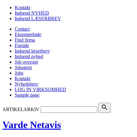
Kontakt
Indsend NYHED
Indsend LÆSERBREV
Contact
Eksempelside
Find firma
Forside
Indsend læserbrev
Indsend nyhed
Job oversigt
Jobagent
Jobs
Kontakt
Nyhedsbrev
LOG IN VIRKSOMHED
Sample page
search
ARTIKELARKIV
Varde Netavis