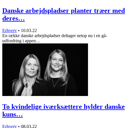
Danske arbejdspladser planter træer med
deres…
Erhverv
•
10.03.22
En række danske arbejdspladser deltager netop nu i en gå-
udfordring i appen…
To kvindelige iværksættere hylder danske
kuns…
Erhverv
•
08.03.22