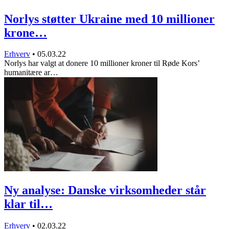
Norlys støtter Ukraine med 10 millioner
krone…
Erhverv
•
05.03.22
Norlys har valgt at donere 10 millioner kroner til Røde Kors’
humanitære ar…
Ny analyse: Danske virksomheder står
klar til…
Erhverv
•
02.03.22