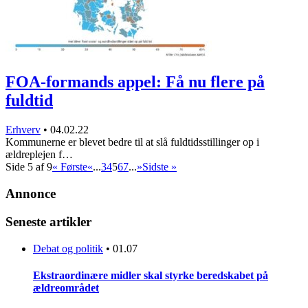
FOA-formands appel: Få nu flere på
fuldtid
Erhverv
•
04.02.22
Kommunerne er blevet bedre til at slå fuldtidsstillinger op i
ældreplejen f…
Side 5 af 9
« Første
«
...
3
4
5
6
7
...
»
Sidste »
Annonce
Seneste artikler
Debat og politik
•
01.07
Ekstraordinære midler skal styrke beredskabet på
ældreområdet