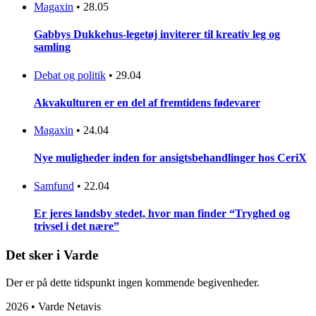
Magaxin
•
28.05
Gabbys Dukkehus-legetøj inviterer til kreativ leg og
samling
Debat og politik
•
29.04
Akvakulturen er en del af fremtidens fødevarer
Magaxin
•
24.04
Nye muligheder inden for ansigtsbehandlinger hos CeriX
Samfund
•
22.04
Er jeres landsby stedet, hvor man finder “Tryghed og
trivsel i det nære”
Det sker i Varde
Der er på dette tidspunkt ingen kommende begivenheder.
2026 • Varde Netavis