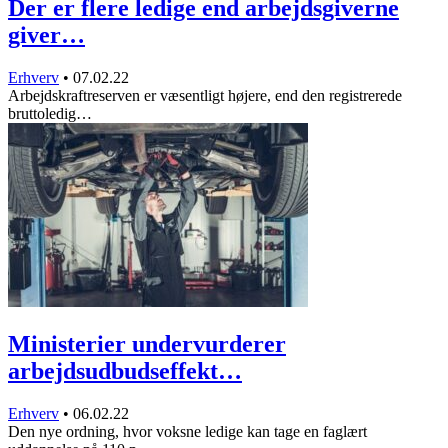
Der er flere ledige end arbejdsgiverne
giver…
Erhverv
•
07.02.22
Arbejdskraftreserven er væsentligt højere, end den registrerede
bruttoledig…
Ministerier undervurderer
arbejdsudbudseffekt…
Erhverv
•
06.02.22
Den nye ordning, hvor voksne ledige kan tage en faglært