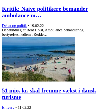
Kritik: Naive politikere bemander
ambulance m…
Debat og politik
•
19.02.22
Debatindlæg af Bent Holst, Ambulance behandler og
bestyrelsesmedlem i Redde…
51 mio. kr. skal fremme vækst i dansk
turisme
Erhverv
•
11.02.22