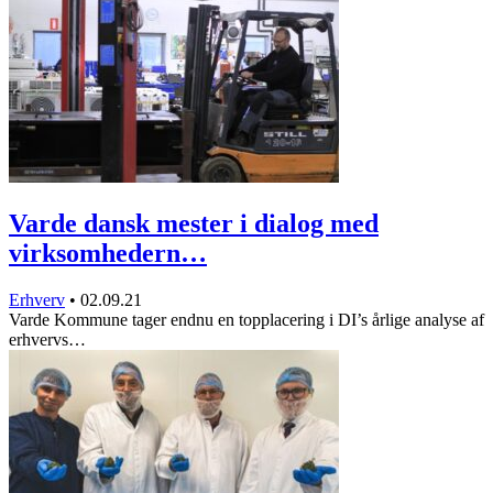
Varde dansk mester i dialog med
virksomhedern…
Erhverv
•
02.09.21
Varde Kommune tager endnu en topplacering i DI’s årlige analyse af
erhvervs…