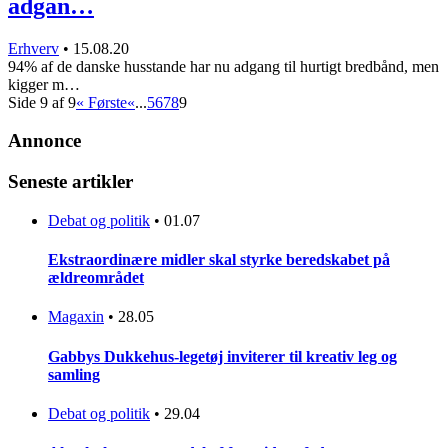
adgan…
Erhverv
•
15.08.20
94% af de danske husstande har nu adgang til hurtigt bredbånd, men
kigger m…
Side 9 af 9
« Første
«
...
5
6
7
8
9
Annonce
Seneste artikler
Debat og politik
•
01.07
Ekstraordinære midler skal styrke beredskabet på
ældreområdet
Magaxin
•
28.05
Gabbys Dukkehus-legetøj inviterer til kreativ leg og
samling
Debat og politik
•
29.04