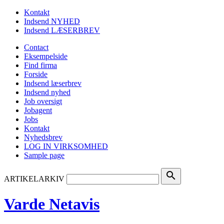
Kontakt
Indsend NYHED
Indsend LÆSERBREV
Contact
Eksempelside
Find firma
Forside
Indsend læserbrev
Indsend nyhed
Job oversigt
Jobagent
Jobs
Kontakt
Nyhedsbrev
LOG IN VIRKSOMHED
Sample page
search
ARTIKELARKIV
Varde Netavis