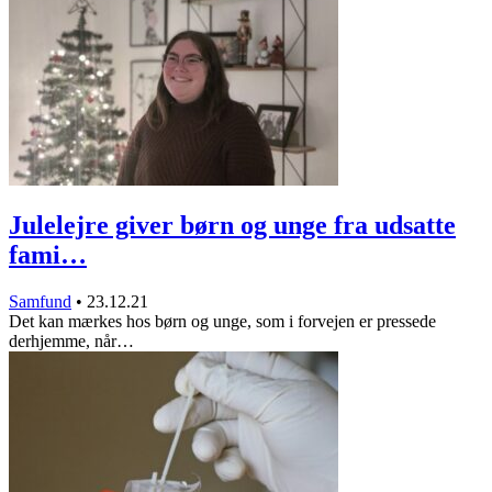
Julelejre giver børn og unge fra udsatte
fami…
Samfund
•
23.12.21
Det kan mærkes hos børn og unge, som i forvejen er pressede
derhjemme, når…