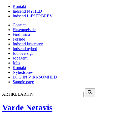
Kontakt
Indsend NYHED
Indsend LÆSERBREV
Contact
Eksempelside
Find firma
Forside
Indsend læserbrev
Indsend nyhed
Job oversigt
Jobagent
Jobs
Kontakt
Nyhedsbrev
LOG IN VIRKSOMHED
Sample page
search
ARTIKELARKIV
Varde Netavis