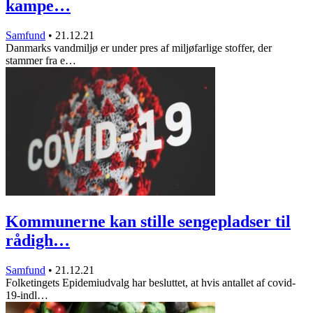
kampe…
Samfund
•
21.12.21
Danmarks vandmiljø er under pres af miljøfarlige stoffer, der
stammer fra e…
Kommunerne kan stille sengepladser til
rådigh…
Samfund
•
21.12.21
Folketingets Epidemiudvalg har besluttet, at hvis antallet af covid-
19-indl…