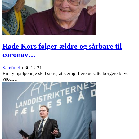
Røde Kors følger ældre og sårbare til
coronav…
Samfund
•
30.12.21
En ny hjælpelinje skal sikre, at særligt flere udsatte borgere bliver
vacci…