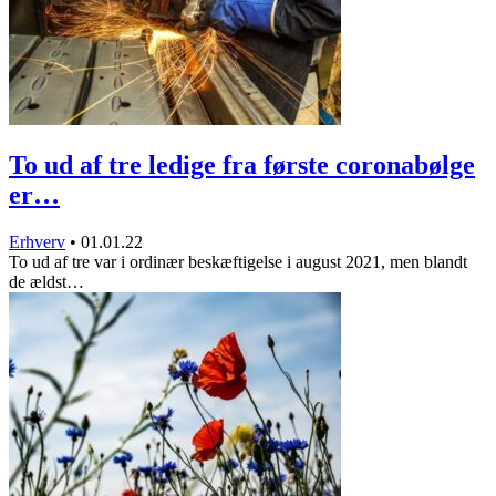
To ud af tre ledige fra første coronabølge
er…
Erhverv
•
01.01.22
To ud af tre var i ordinær beskæftigelse i august 2021, men blandt
de ældst…