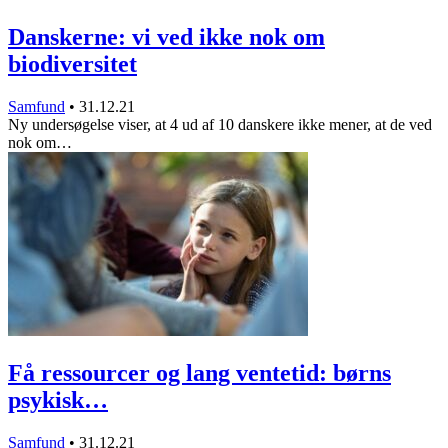
Danskerne: vi ved ikke nok om
biodiversitet
Samfund
•
31.12.21
Ny undersøgelse viser, at 4 ud af 10 danskere ikke mener, at de ved
nok om…
Få ressourcer og lang ventetid: børns
psykisk…
Samfund
•
31.12.21