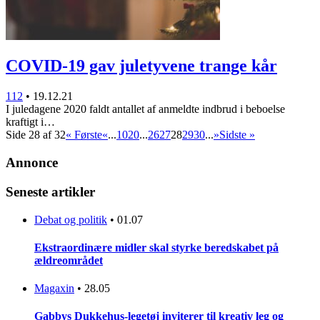
COVID-19 gav juletyvene trange kår
112
•
19.12.21
I juledagene 2020 faldt antallet af anmeldte indbrud i beboelse
kraftigt i…
Side 28 af 32
« Første
«
...
10
20
...
26
27
28
29
30
...
»
Sidste »
Annonce
Seneste artikler
Debat og politik
•
01.07
Ekstraordinære midler skal styrke beredskabet på
ældreområdet
Magaxin
•
28.05
Gabbys Dukkehus-legetøj inviterer til kreativ leg og