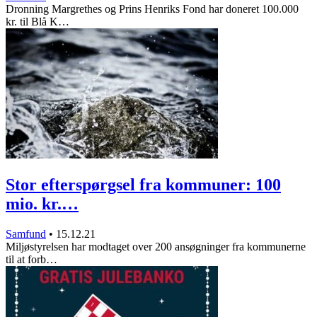
Dronning Margrethes og Prins Henriks Fond har doneret 100.000
kr. til Blå K…
Stor efterspørgsel fra kommuner: 100
mio. kr.…
Samfund
•
15.12.21
Miljøstyrelsen har modtaget over 200 ansøgninger fra kommunerne
til at forb…