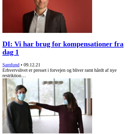
DI: Vi har brug for kompensationer fra
dag 1
Samfund
•
09.12.21
Erhvervslivet er presset i forvejen og bliver ramt hårdt af nye
restriktion…