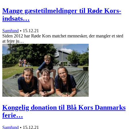
Mange gæstetilmeldinger til Røde Kors-
indsats…
Samfund
•
15.12.21
Siden 2012 har Røde Kors matchet mennesker, der mangler et sted
at fejre ju…
Kongelig donation til Blå Kors Danmarks
ferie…
Samfund
•
15.12.21