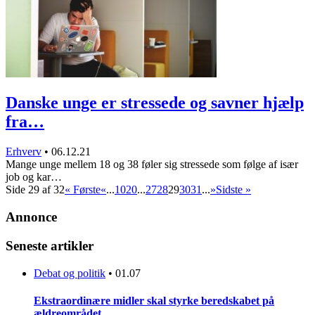
Danske unge er stressede og savner hjælp
fra…
Erhverv
•
06.12.21
Mange unge mellem 18 og 38 føler sig stressede som følge af især
job og kar…
Side 29 af 32
« Første
«
...
10
20
...
27
28
29
30
31
...
»
Sidste »
Annonce
Seneste artikler
Debat og politik
•
01.07
Ekstraordinære midler skal styrke beredskabet på
ældreområdet