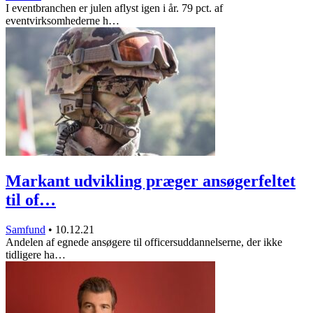
I eventbranchen er julen aflyst igen i år. 79 pct. af
eventvirksomhederne h…
Markant udvikling præger ansøgerfeltet
til of…
Samfund
•
10.12.21
Andelen af egnede ansøgere til officersuddannelserne, der ikke
tidligere ha…