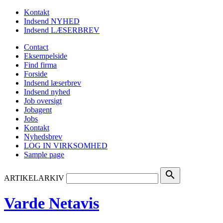
Kontakt
Indsend NYHED
Indsend LÆSERBREV
Contact
Eksempelside
Find firma
Forside
Indsend læserbrev
Indsend nyhed
Job oversigt
Jobagent
Jobs
Kontakt
Nyhedsbrev
LOG IN VIRKSOMHED
Sample page
search
ARTIKELARKIV
Varde Netavis