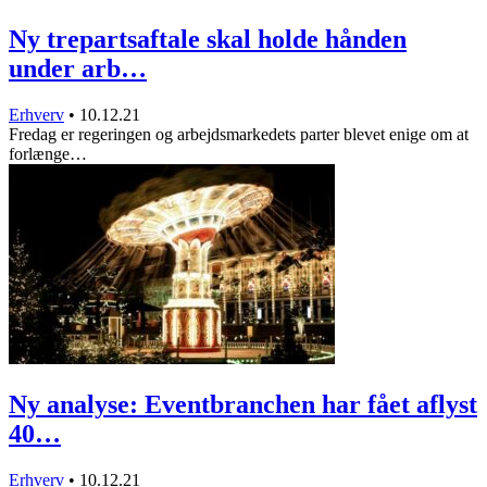
Ny trepartsaftale skal holde hånden
under arb…
Erhverv
•
10.12.21
Fredag er regeringen og arbejdsmarkedets parter blevet enige om at
forlænge…
Ny analyse: Eventbranchen har fået aflyst
40…
Erhverv
•
10.12.21