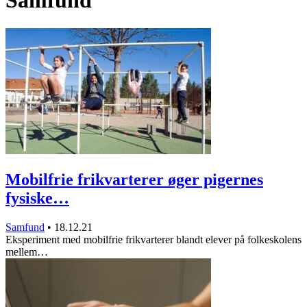
Samfund
Mobilfrie frikvarterer øger pigernes
fysiske…
Samfund
•
18.12.21
Eksperiment med mobilfrie frikvarterer blandt elever på folkeskolens
mellem…