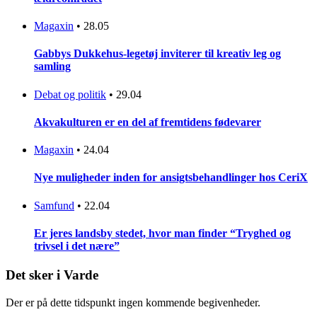
Magaxin
•
28.05
Gabbys Dukkehus-legetøj inviterer til kreativ leg og
samling
Debat og politik
•
29.04
Akvakulturen er en del af fremtidens fødevarer
Magaxin
•
24.04
Nye muligheder inden for ansigtsbehandlinger hos CeriX
Samfund
•
22.04
Er jeres landsby stedet, hvor man finder “Tryghed og
trivsel i det nære”
Det sker i Varde
Der er på dette tidspunkt ingen kommende begivenheder.