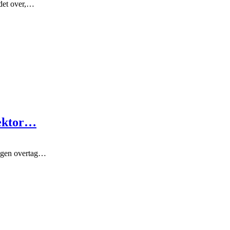
ndet over,…
tektor…
ngen overtag…