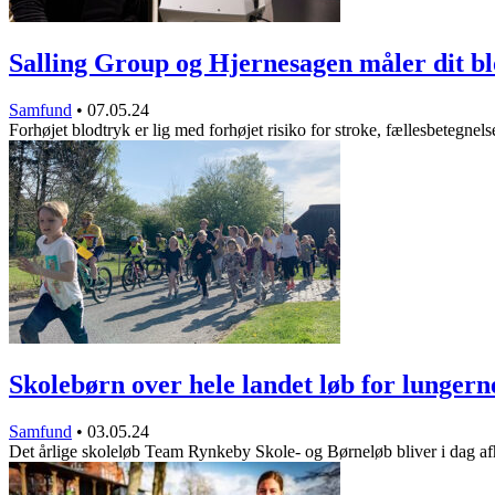
Salling Group og Hjernesagen måler dit b
Samfund
•
07.05.24
Forhøjet blodtryk er lig med forhøjet risiko for stroke, fællesbetegne
Skolebørn over hele landet løb for lungern
Samfund
•
03.05.24
Det årlige skoleløb Team Rynkeby Skole- og Børneløb bliver i dag a