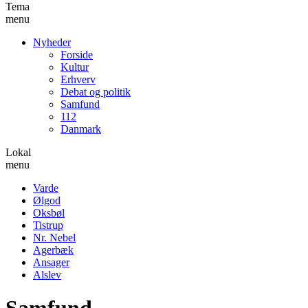
Tema
menu
Nyheder
Forside
Kultur
Erhverv
Debat og politik
Samfund
112
Danmark
Lokal
menu
Varde
Ølgod
Oksbøl
Tistrup
Nr. Nebel
Agerbæk
Ansager
Alslev