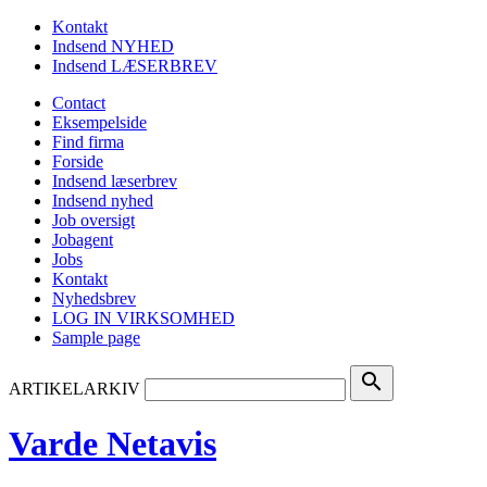
Kontakt
Indsend NYHED
Indsend LÆSERBREV
Contact
Eksempelside
Find firma
Forside
Indsend læserbrev
Indsend nyhed
Job oversigt
Jobagent
Jobs
Kontakt
Nyhedsbrev
LOG IN VIRKSOMHED
Sample page
search
ARTIKELARKIV
Varde Netavis