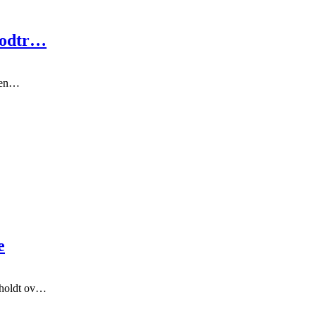
lodtr…
lsen…
e
fholdt ov…