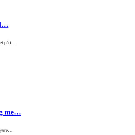
il…
get på t…
 og me…
 tørre…