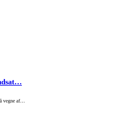
indsat…
på vegne af…