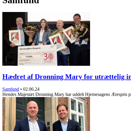
Samfund
Hædret af Dronning Mary for utrættelig 
Samfund
•
02.06.24
Hendes Majestæt Dronning Mary har uddelt Hjernesagens Ærespris 